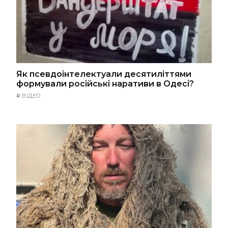
Як псевдоінтелектуали десятиліттями
формували російські наративи в Одесі?
#
ВІДЕО