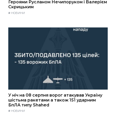
Героями Русланом Нечипоруком і Валерієм
Скрицьким
#
НОВИНИ
У ніч на 08 серпня ворог атакував Україну
шістьма ракетами а також 151 ударним
БпЛА типу Shahed
#
НОВИНИ