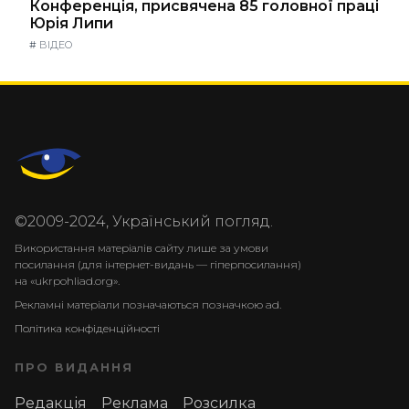
Конференція, присвячена 85 головної праці
Юрія Липи
#
ВІДЕО
©2009-2024, Український погляд.
Використання матеріалів сайту лише за умови
посилання (для інтернет-видань — гіперпосилання)
на «ukrpohliad.org».
Рекламні матеріали позначаються позначкою ad.
Політика конфіденційності
ПРО ВИДАННЯ
Редакція
Реклама
Розсилка