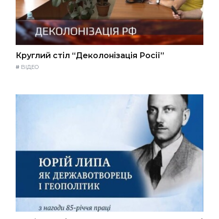
Круглий стіл “Деколонізація Росії”
#
ВІДЕО