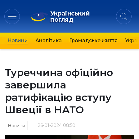
Український
погляд
Новини
Аналітика
Громадське життя
Украї
Туреччина офіційно
завершила
ратифікацію вступу
Швеції в НАТО
26-01-2024 08:50
Новини