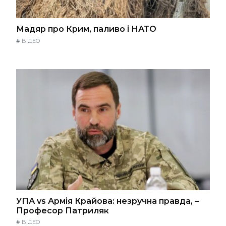
Мадяр про Крим, паливо і НАТО
#
ВІДЕО
УПА vs Армія Крайова: незручна правда, –
Професор Патриляк
#
ВІДЕО