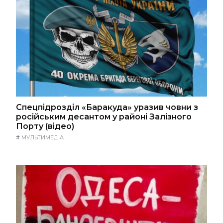
Спецпідрозділ «Баракуда» уразив човни з
російським десантом у районі Залізного
Порту (відео)
#
МУЛЬТИМЕДІА