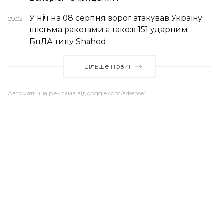
У ніч на 08 серпня ворог атакував Україну
09:02
шістьма ракетами а також 151 ударним
БпЛА типу Shahed
Більше новин
Автоматична реклама від goggle.com/adsense: