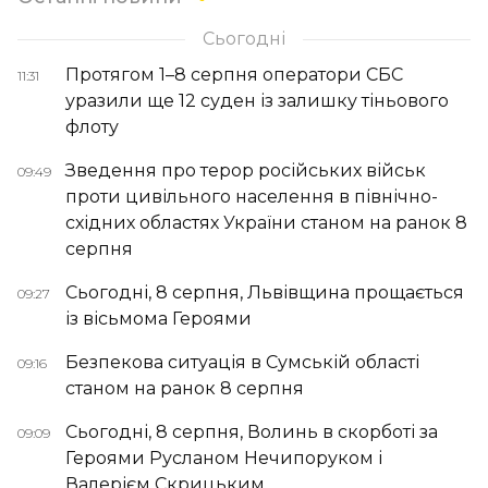
Сьогодні
Протягом 1–8 серпня оператори СБС
11:31
уразили ще 12 суден із залишку тіньового
флоту
Зведення про терор російських військ
09:49
проти цивільного населення в північно-
східних областях України станом на ранок 8
серпня
Сьогодні, 8 серпня, Львівщина прощається
09:27
із вісьмома Героями
Безпекова ситуація в Сумській області
09:16
станом на ранок 8 серпня
Сьогодні, 8 серпня, Волинь в скорботі за
09:09
Героями Русланом Нечипоруком і
Валерієм Скрицьким