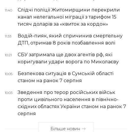
Слідчі поліції Житомирщини перекрили
11:40
канал нелегальної міграції з тарифом 15
тисяч доларів за «квиток за кордон»
Водій-пияк, який спричинив смертельну
11:33
ДТП, отримав 8 років позбавлення волі
СБУ затримала ще двох агентів рф, які
10:21
коригували удари ворога по Миколаєву
Безпекова ситуація в Сумській області
10:05
станом на ранок 7 серпня
Зведення про терор російських військ
10:03
проти цивільного населення в північно-
східних областях України станом на ранок 7
серпня
Більше новин