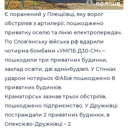
Є поранений у Плещіївці, яку ворог
обстріляв з артилерії, пошкоджено
приватну оселю та лінію електропередач.
По Слов’янську війська рф вдарили
чотирма бомбами «УМПБ Д30-СН» –
пошкодили три приватних будинки,
заклад освіти, дві адмінбудівлі. У Стінках
ударом чотирьох ФАБів пошкоджено 8
приватних будинків.
Краматорськ зазнав трьох обстрілів,
пошкоджено підприємство. У Дружківці
постраждали 2 приватних будинки, в
Олексієво-Дружківці – 2