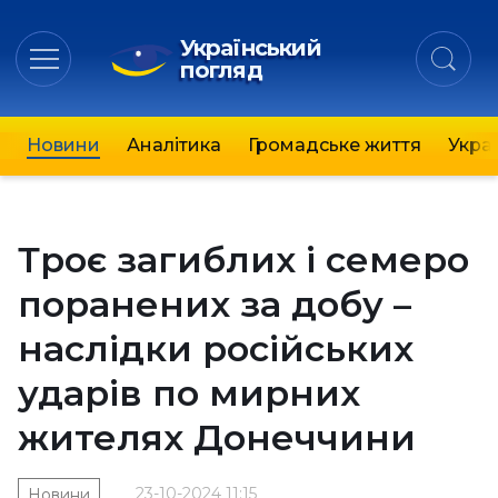
Український
погляд
Новини
Аналітика
Громадське життя
Украї
Троє загиблих і семеро
поранених за добу –
наслідки російських
ударів по мирних
жителях Донеччини
23-10-2024 11:15
Новини