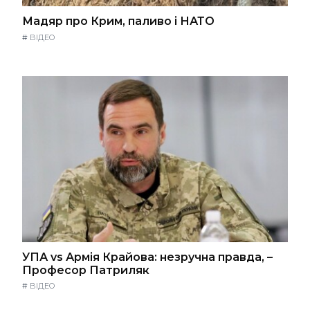
Мадяр про Крим, паливо і НАТО
#
ВІДЕО
УПА vs Армія Крайова: незручна правда, –
Професор Патриляк
#
ВІДЕО