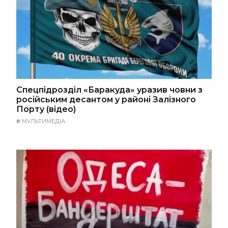
Спецпідрозділ «Баракуда» уразив човни з
російським десантом у районі Залізного
Порту (відео)
#
МУЛЬТИМЕДІА