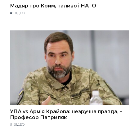
Мадяр про Крим, паливо і НАТО
#
ВІДЕО
УПА vs Армія Крайова: незручна правда, –
Професор Патриляк
#
ВІДЕО