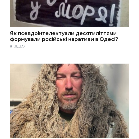
Як псевдоінтелектуали десятиліттями
формували російські наративи в Одесі?
#
ВІДЕО