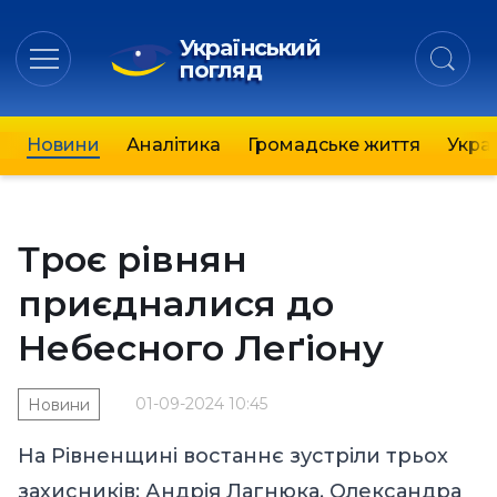
Український
погляд
Новини
Аналітика
Громадське життя
Украї
Троє рівнян
приєдналися до
Небесного Леґіону
01-09-2024 10:45
Новини
На Рівненщині востаннє зустріли трьох
захисників: Андрія Лагнюка, Олександра