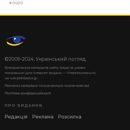
#
ВІДЕО
©2009-2024, Український погляд.
Використання матеріалів сайту лише за умови
посилання (для інтернет-видань — гіперпосилання)
на «ukrpohliad.org».
Рекламні матеріали позначаються позначкою ad.
Політика конфіденційності
ПРО ВИДАННЯ
Редакція
Реклама
Розсилка