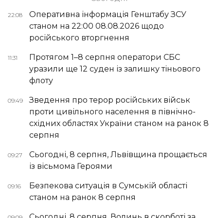
Оперативна інформація Генштабу ЗСУ
22:08
станом на 22:00 08.08.2026 щодо
російського вторгнення
Протягом 1–8 серпня оператори СБС
11:31
уразили ще 12 суден із залишку тіньового
флоту
Зведення про терор російських військ
09:49
проти цивільного населення в північно-
східних областях України станом на ранок 8
серпня
Сьогодні, 8 серпня, Львівщина прощається
09:27
із вісьмома Героями
Безпекова ситуація в Сумській області
09:16
станом на ранок 8 серпня
Сьогодні, 8 серпня, Волинь в скорботі за
09:09