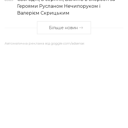
Героями Русланом Нечипоруком і
Валерієм Скрицьким
Більше новин
Автоматична реклама від goggle.com/adsense: