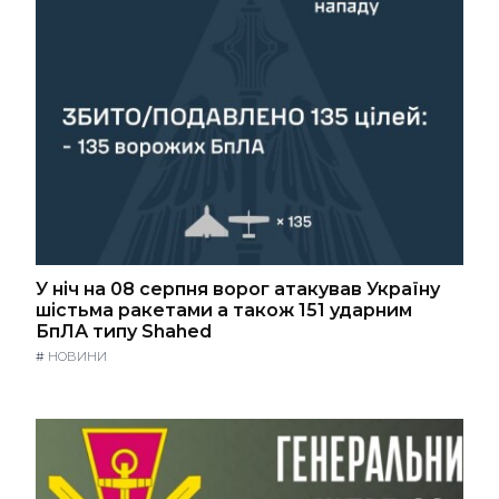
У ніч на 08 серпня ворог атакував Україну
шістьма ракетами а також 151 ударним
БпЛА типу Shahed
#
НОВИНИ