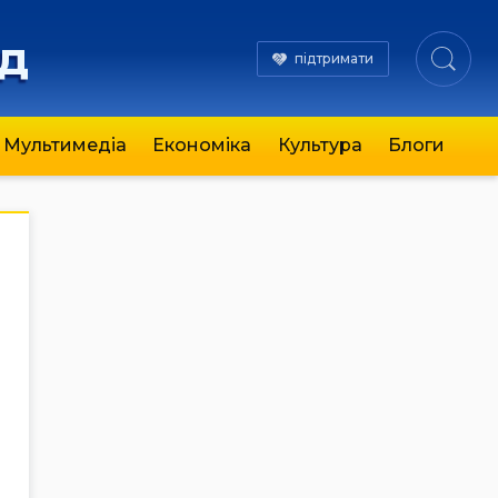
яд
підтримати
Мультимедіа
Економіка
Культура
Блоги