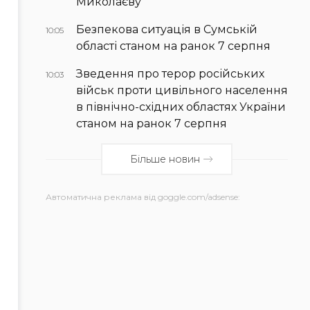
Миколаєву
Безпекова ситуація в Сумській
10:05
області станом на ранок 7 серпня
Зведення про терор російських
10:03
військ проти цивільного населення
в північно-східних областях України
станом на ранок 7 серпня
Більше новин
Автоматична реклама від goggle.com/adsense: