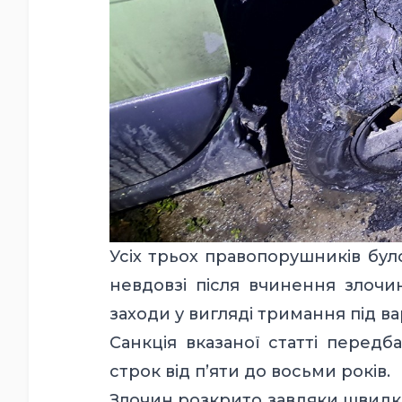
Усіх трьох правопорушників бул
невдовзі після вчинення злочин
заходи у вигляді тримання під в
Санкція вказаної статті передб
строк від п’яти до восьми років.
Злочин розкрито завдяки швидк