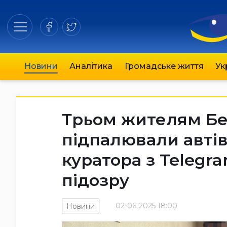
Новини
Аналітика
Громадське життя
Ук
Трьом жителям Бе
підпалювали автів
куратора з Telegr
підозру
02-06-2025 18:00
Новини