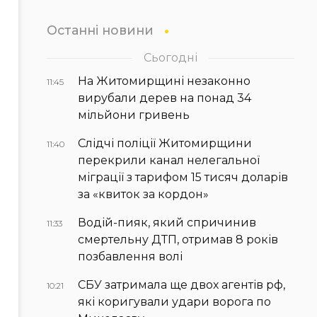
Останні новини
Сьогодні
На Житомирщині незаконно
11:45
вирубали дерев на понад 34
мільйони гривень
Слідчі поліції Житомирщини
11:40
перекрили канал нелегальної
міграції з тарифом 15 тисяч доларів
за «квиток за кордон»
Водій-пияк, який спричинив
11:33
смертельну ДТП, отримав 8 років
позбавлення волі
СБУ затримала ще двох агентів рф,
10:21
які коригували удари ворога по