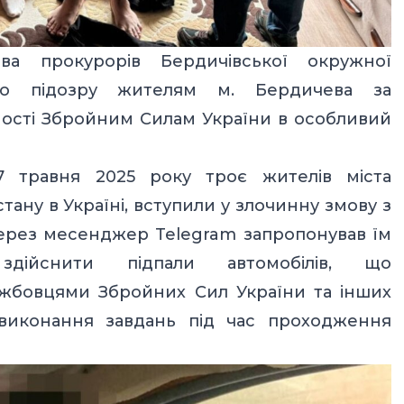
ва прокурорів Бердичівської окружної
про підозру жителям м. Бердичева
за
ості Збройним Силам України в особливий
7 травня 2025 року троє жителів міста
стану в Україні, вступили у злочинну змову з
через месенджер Telegram запропонував їм
дійснити підпали автомобілів, що
ужбовцями Збройних Сил України та інших
иконання завдань під час проходження