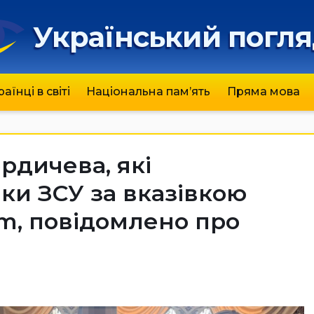
Український погл
раїнці в світі
Національна пам’ять
Пряма мова
рдичева, які
ки ЗСУ за вказівкою
am, повідомлено про