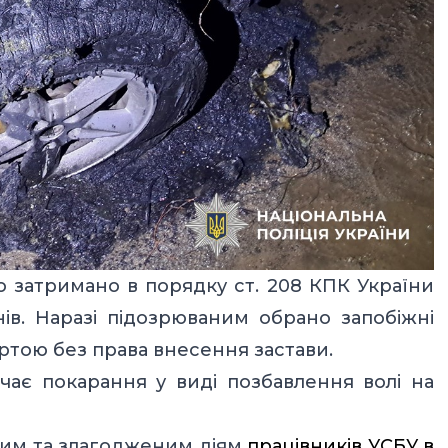
о затримано в порядку ст. 208 КПК України
ів. Наразі підозрюваним обрано запобіжні
артою без права внесення застави.
ачає покарання у виді позбавлення волі на
им та злагодженим діям
працівників УСБУ в