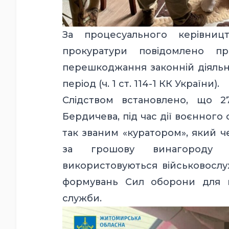
За процесуального керівницт
прокуратури повідомлено 
перешкоджання законній діяльн
період (ч. 1 ст. 114-1 КК України).
Слідством встановлено, що 2
Бердичева, під час дії воєнного 
так званим «куратором», який 
за грошову винагороду з
використовуються військовосл
формувань Сил оборони для в
служби.