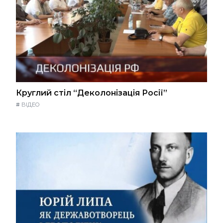
Круглий стіл “Деколонізація Росії”
#
ВІДЕО