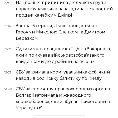
Нацполіція припинила діяльність групи
22:02
наркозбувачів, яка налагодила незаконний
продаж канабісу у Дніпрі
Завтра, 6 серпня, Львів прощається з
21:47
Героями Миколою Слєпком та Дмитром
Березком
Судитимуть працівника ТЦК на Закарпатті,
15:07
який прикував військовозобов’язаного
кайданками до драбини на всю ніч
СБУ затримала коригувальника фсб, який
15:03
наводив російську балістику по Києву
СБУ за сприяння правоохоронних органів
14:48
Болгарії затримала міжнародного
«наркобарона», який збував психотропи в
Україну та Є