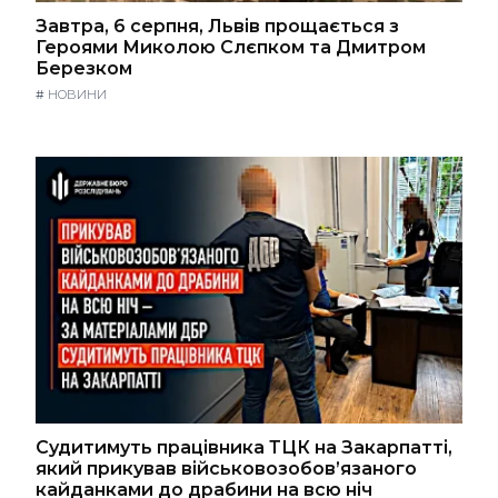
Завтра, 6 серпня, Львів прощається з
Героями Миколою Слєпком та Дмитром
Березком
#
НОВИНИ
Судитимуть працівника ТЦК на Закарпатті,
який прикував військовозобов’язаного
кайданками до драбини на всю ніч