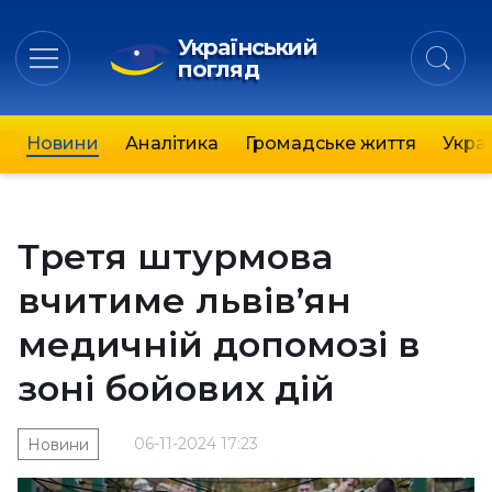
Український
погляд
Новини
Аналітика
Громадське життя
Украї
Третя штурмова
вчитиме львів’ян
медичній допомозі в
зоні бойових дій
06-11-2024 17:23
Новини