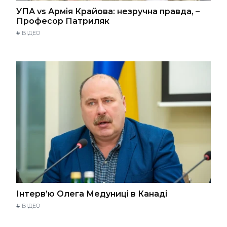
УПА vs Армія Крайова: незручна правда, –
Професор Патриляк
#
ВІДЕО
Інтерв’ю Олега Медуниці в Канаді
#
ВІДЕО