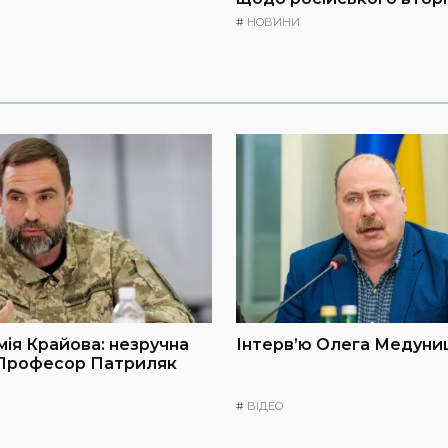
#
НОВИНИ
мія Крайова: незручна
Інтерв’ю Олега Медуниц
 Професор Патриляк
#
ВІДЕО