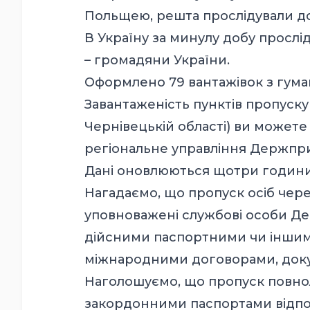
Польщею, решта прослідували до
В Україну за минулу добу прослід
– громадяни України.
Оформлено 79 вантажівок з гум
Завантаженість пунктів пропуску
Чернівецькій області) ви можете
регіональне управління
Держпри
Дані оновлюються щотри години
Нагадаємо, що пропуск осіб че
уповноважені службові особи Д
дійсними паспортними чи іншим
міжнародними договорами, док
Наголошуємо, що пропуск повнол
закордонними паспортами відп