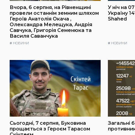
Вчора, 6 серпня, на Рівненщині
У ніч на 0
провели останнім земним шляхом
Україну 1
Героїв Анатолія Окача ,
Shahed
Олександра Мелещука, Андрія
Савчука, Григорія Семенюка та
Василя Саванчука
#
НОВИНИ
#
НОВИНИ
Сьогодні, 7 серпня, Буковина
Загальні 
прощається з Героєм Тарасом
противника
Скінтеєм