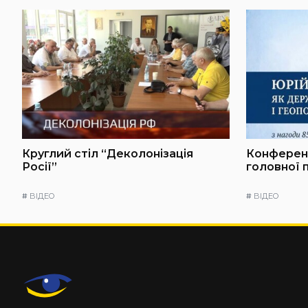
Круглий стіл “Деколонізація
Конференц
Росії”
головної 
#
ВІДЕО
#
ВІДЕО