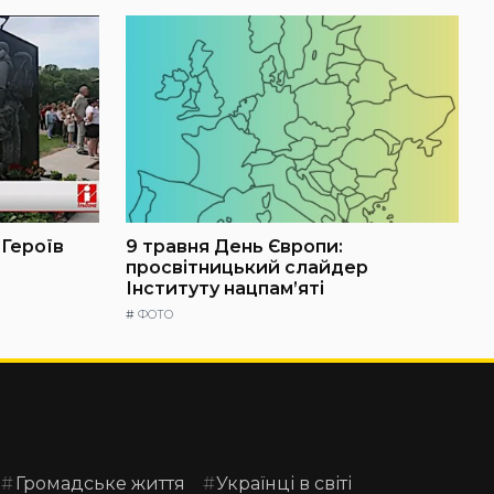
 Героїв
9 травня День Європи:
просвітницький слайдер
Інституту нацпам’яті
#
ФОТО
Громадське життя
Українці в світі