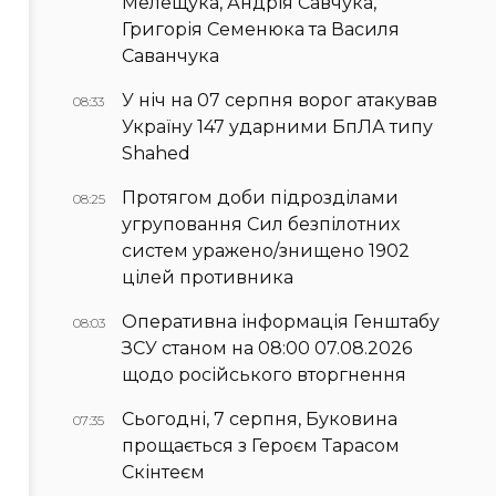
Мелещука, Андрія Савчука,
Григорія Семенюка та Василя
Саванчука
У ніч на 07 серпня ворог атакував
08:33
Україну 147 ударними БпЛА типу
Shahed
Протягом доби підрозділами
08:25
угруповання Сил безпілотних
систем уражено/знищено 1902
цілей противника
Оперативна інформація Генштабу
08:03
ЗСУ станом на 08:00 07.08.2026
щодо російського вторгнення
Сьогодні, 7 серпня, Буковина
07:35
прощається з Героєм Тарасом
Скінтеєм