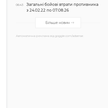
Загальні бойові втрати противника
06:43
з 24.02.22 по 07.08.26
Більше новин
Автоматична реклама від goggle.com/adsense: