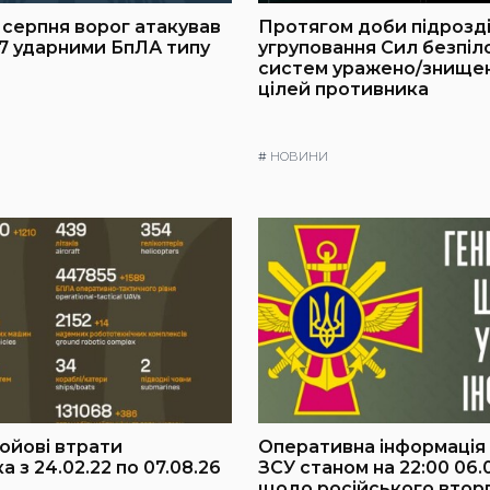
7 серпня ворог атакував
Протягом доби підрозд
47 ударними БпЛА типу
угруповання Сил безпіл
систем уражено/знищен
цілей противника
#
НОВИНИ
бойові втрати
Оперативна інформація
 з 24.02.22 по 07.08.26
ЗСУ станом на 22:00 06.
щодо російського втор