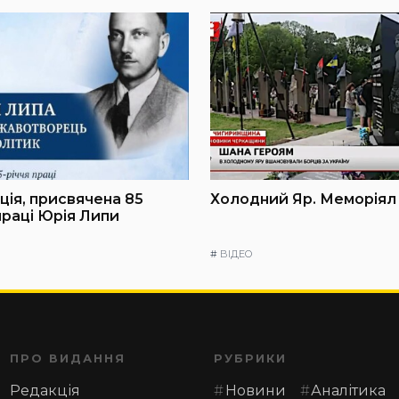
ія, присвячена 85
Холодний Яр. Меморіял
праці Юрія Липи
#
ВІДЕО
ПРО ВИДАННЯ
РУБРИКИ
Редакція
Новини
Аналітика