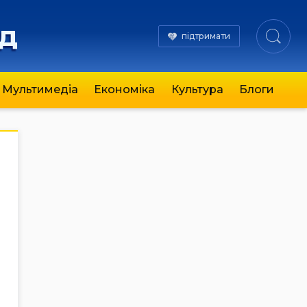
яд
підтримати
Мультимедіа
Економіка
Культура
Блоги