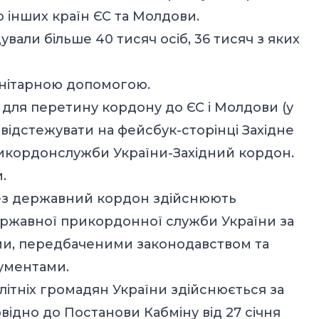
 інших країн ЄС та Молдови.
ували більше 40 тисяч осіб, 36 тисяч з яких
анітарною допомогою.
 для перетину кордону до ЄС і Молдови (у
 відстежувати на фейсбук-сторінці Західне
кордонслужби України-Західний кордон
.
.
рез державний кордон здійснюють
ержавної прикордонної служби України за
и, передбаченими законодавством та
ументами.
ітніх громадян України здійснюється за
овідно до
Постанови Кабміну від 27 січня