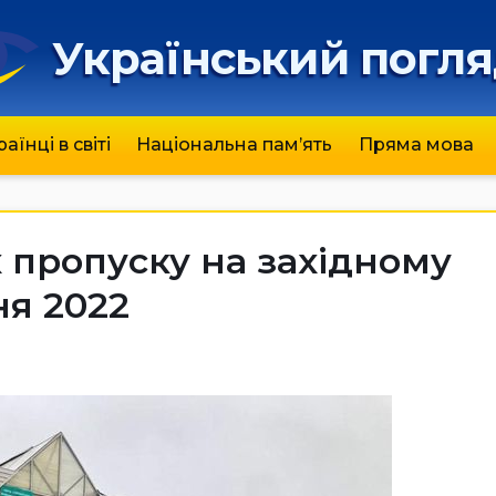
Український погл
раїнці в світі
Національна пам’ять
Пряма мова
х пропуску на західному
ня 2022