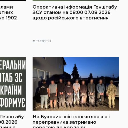
ілами
Оперативна інформація Генштабу
отних
ЗСУ станом на 08:00 07.08.2026
о 1902
щодо російського вторгнення
#
НОВИНИ
 Генштабу
На Буковині шістьох чоловіків і
08.2026
переправника затримано
гнення
дорогою до кордону