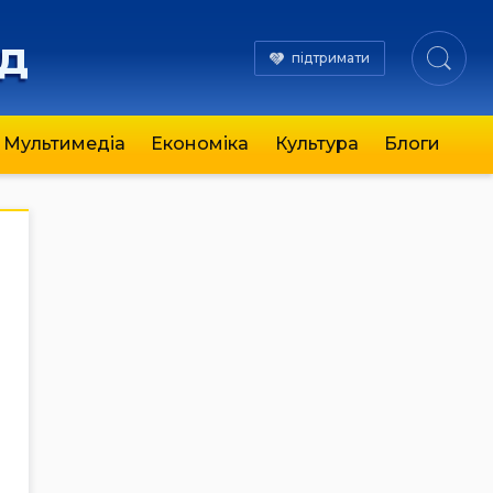
яд
підтримати
Мультимедіа
Економіка
Культура
Блоги