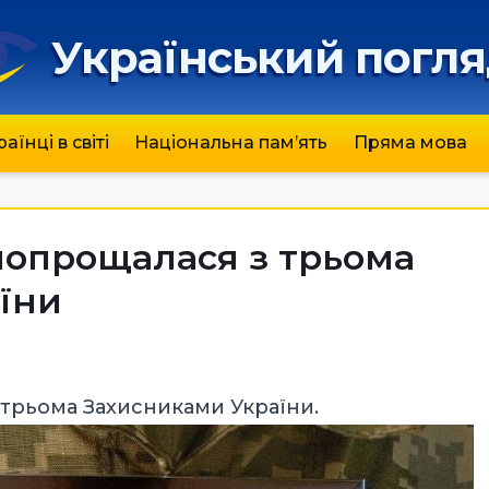
Український погл
раїнці в світі
Національна пам’ять
Пряма мова
попрощалася з трьома
їни
трьома Захисниками України.