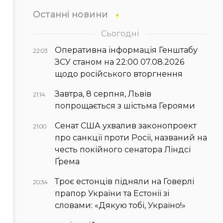
Останні новини
Сьогодні
Оперативна інформація Генштабу
22:03
ЗСУ станом на 22:00 07.08.2026
щодо російського вторгнення
Завтра, 8 серпня, Львів
21:14
попрощається з шістьма Героями
Сенат США ухвалив законопроект
21:00
про санкції проти Росії, названий на
честь покійного сенатора Ліндсі
Ґрема
Троє естонців підняли на Говерлі
20:34
прапор України та Естонії зі
словами: «Дякую тобі, Україно!»