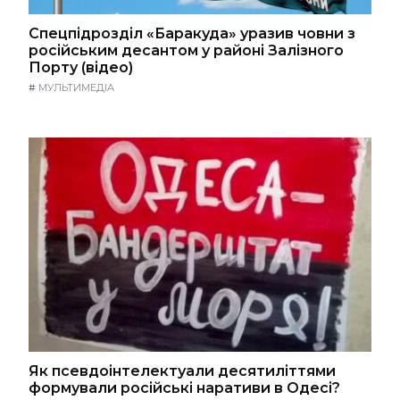
Спецпідрозділ «Баракуда» уразив човни з
російським десантом у районі Залізного
Порту (відео)
#
МУЛЬТИМЕДІА
Як псевдоінтелектуали десятиліттями
формували російські наративи в Одесі?