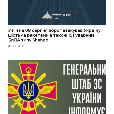
У ніч на 08 серпня ворог атакував Україну
шістьма ракетами а також 151 ударним
БпЛА типу Shahed
#
НОВИНИ