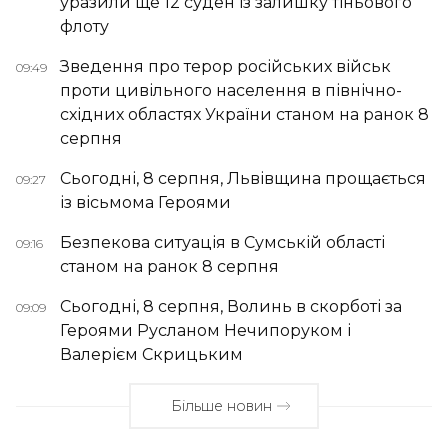
уразили ще 12 суден із залишку тіньового
флоту
Зведення про терор російських військ
09:49
проти цивільного населення в північно-
східних областях України станом на ранок 8
серпня
Сьогодні, 8 серпня, Львівщина прощається
09:27
із вісьмома Героями
Безпекова ситуація в Сумській області
09:16
станом на ранок 8 серпня
Сьогодні, 8 серпня, Волинь в скорботі за
09:09
Героями Русланом Нечипоруком і
Валерієм Скрицьким
Більше новин