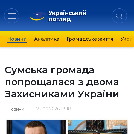
Український
погляд
Новини
Аналітика
Громадське життя
Украї
Сумська громада
попрощалася з двома
Захисниками України
25-06-2026 18:18
Новини