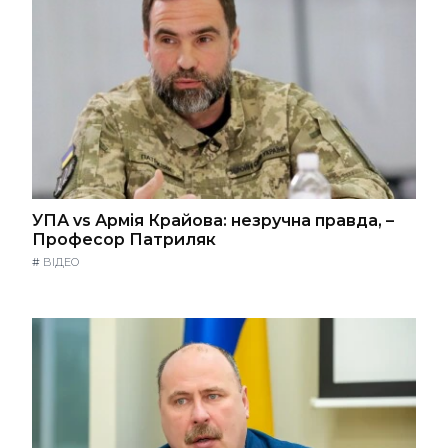
УПА vs Армія Крайова: незручна правда, –
Професор Патриляк
#
ВІДЕО