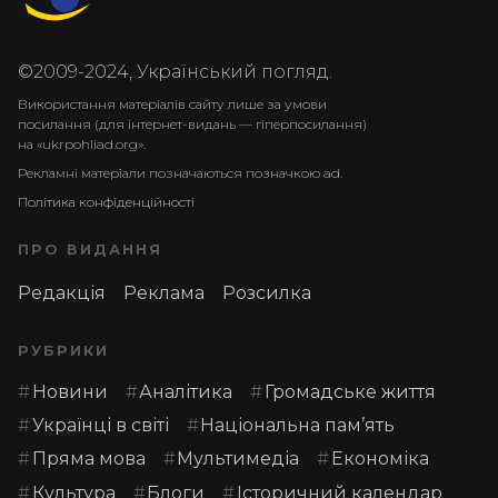
©2009-2024, Український погляд.
Використання матеріалів сайту лише за умови
посилання (для інтернет-видань — гіперпосилання)
на «ukrpohliad.org».
Рекламні матеріали позначаються позначкою ad.
Політика конфіденційності
ПРО ВИДАННЯ
Редакція
Реклама
Розсилка
РУБРИКИ
Новини
Аналітика
Громадське життя
Українці в світі
Національна пам’ять
Пряма мова
Мультимедіа
Економіка
Культура
Блоги
Історичний календар