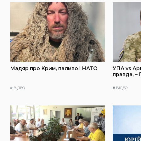
Мадяр про Крим, паливо і НАТО
УПА vs Ар
правда, –
#
ВІДЕО
#
ВІДЕО