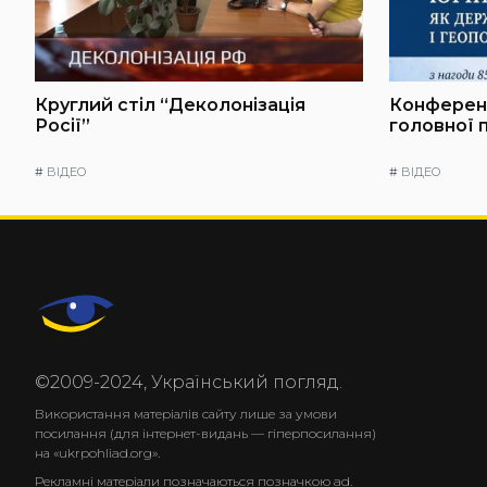
Круглий стіл “Деколонізація
Конференц
Росії”
головної 
#
ВІДЕО
#
ВІДЕО
©2009-2024, Український погляд.
Використання матеріалів сайту лише за умови
посилання (для інтернет-видань — гіперпосилання)
на «ukrpohliad.org».
Рекламні матеріали позначаються позначкою ad.