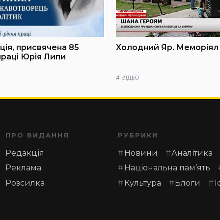
ія, присвячена 85
Холодний Яр. Меморіял
праці Юрія Липи
#
ВІДЕО
ПРО ВИДАННЯ
РУБРИКИ
Редакція
Новини
Аналітика
Реклама
Національна пам’ять
Розсилка
Культура
Блоги
І