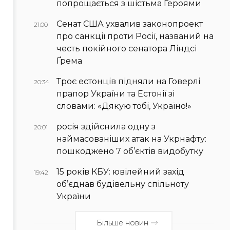
попрощається з шістьма Героями
Сенат США ухвалив законопроект
21:00
про санкції проти Росії, названий на
честь покійного сенатора Ліндсі
Ґрема
Троє естонців підняли на Говерлі
20:34
прапор України та Естонії зі
словами: «Дякую тобі, Україно!»
росія здійснила одну з
20:01
наймасованіших атак на Укрнафту:
пошкоджено 7 об’єктів видобутку
15 років КБУ: ювілейний захід
19:42
об’єднав будівельну спільноту
України
Більше новин