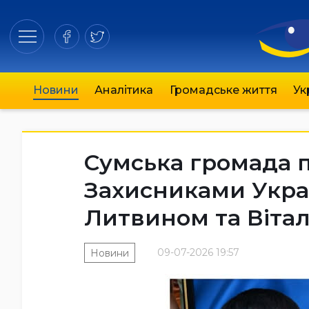
Новини
Аналітика
Громадське життя
Ук
Сумська громада 
Захисниками Укр
Литвином та Віта
09-07-2026 19:57
Новини