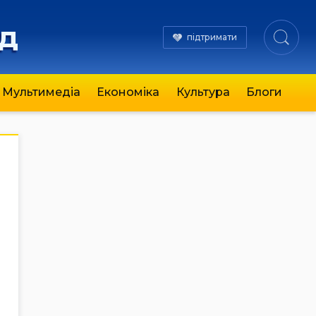
яд
підтримати
Мультимедіа
Економіка
Культура
Блоги