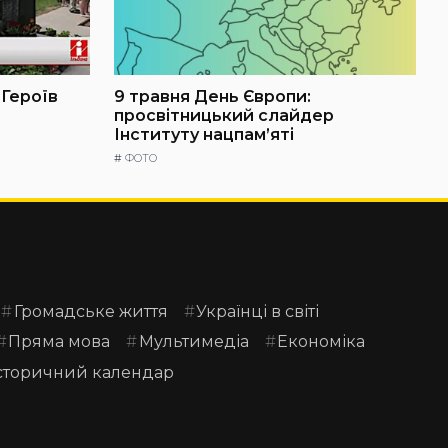
 Героїв
9 травня День Європи:
просвітницький слайдер
Інституту нацпам’яті
#
ФОТО
Громадське життя
Українці в світі
Пряма мова
Мультимедіа
Економіка
сторичний календар