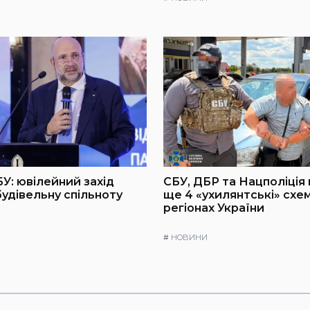
БУ: ювілейний захід
СБУ, ДБР та Нацполіція
будівельну спільноту
ще 4 «ухилянтські» схем
регіонах України
#
НОВИНИ