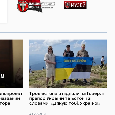
онопроект
Троє естонців підняли на Говерлі
 названий
прапор України та Естонії зі
атора
словами: «Дякую тобі, Україно!»
#
НОВИНИ