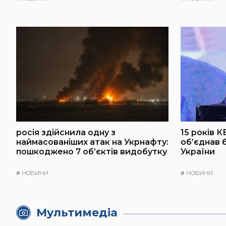
росія здійснила одну з
15 років К
наймасованіших атак на Укрнафту:
об’єднав 
пошкоджено 7 об’єктів видобутку
України
#
НОВИНИ
#
НОВИНИ
Мультимедіа