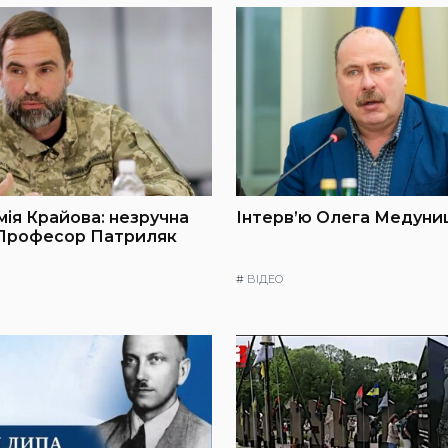
мія Крайова: незручна
Інтерв’ю Олега Медуниц
 Професор Патриляк
#
ВІДЕО