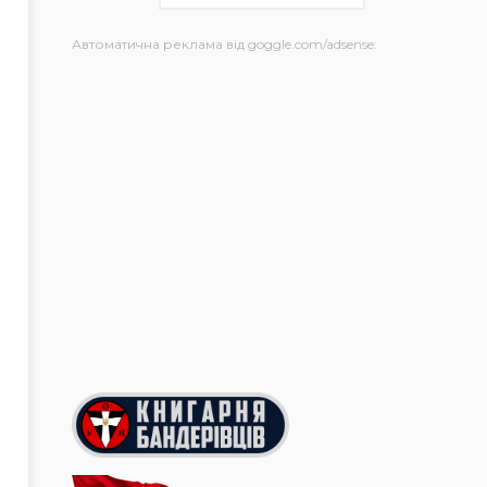
Автоматична реклама від goggle.com/adsense: