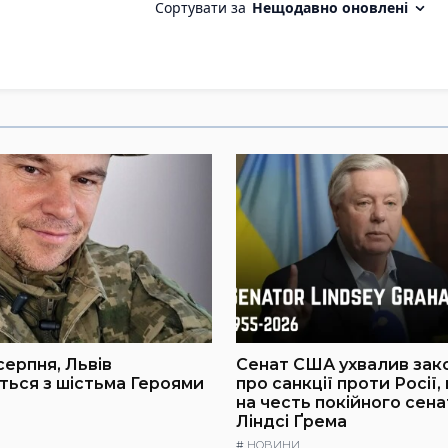
серпня, Львів
Сенат США ухвалив зак
ься з шістьма Героями
про санкції проти Росії,
на честь покійного сен
Ліндсі Ґрема
#
НОВИНИ