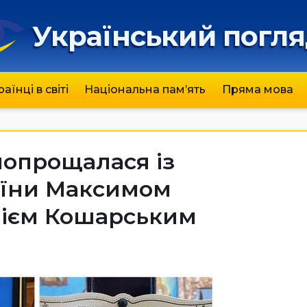
Український погл
раїнці в світі
Національна пам’ять
Пряма мова
попрощалася із
аїни Максимом
лієм Кошарським