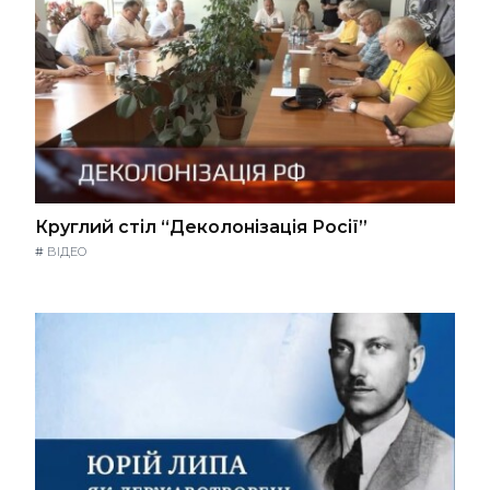
Круглий стіл “Деколонізація Росії”
#
ВІДЕО