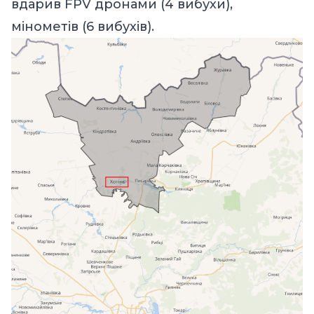
вдарив FPV дронами (4 вибухи),
мінометів (6 вибухів).