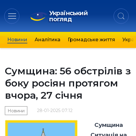
Український
погляд
Новини
Аналітика
Громадське життя
Украї
Сумщина: 56 обстрілів з
боку росіян протягом
вчора, 27 січня
28-01-2025 07:12
Новини
Сумщина
Ситуація на