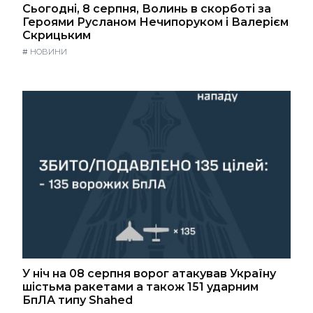
Сьогодні, 8 серпня, Волинь в скорботі за
Героями Русланом Нечипоруком і Валерієм
Скрицьким
#
НОВИНИ
У ніч на 08 серпня ворог атакував Україну
шістьма ракетами а також 151 ударним
БпЛА типу Shahed