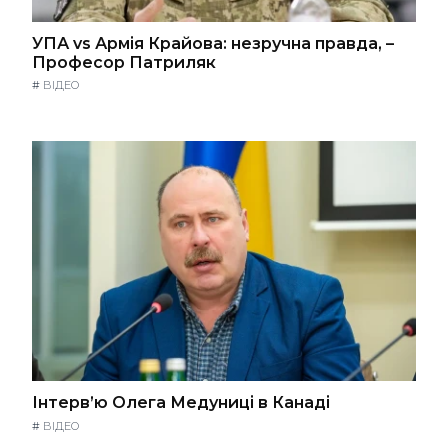
УПА vs Армія Крайова: незручна правда, –
Професор Патриляк
#
ВІДЕО
Інтерв’ю Олега Медуниці в Канаді
#
ВІДЕО