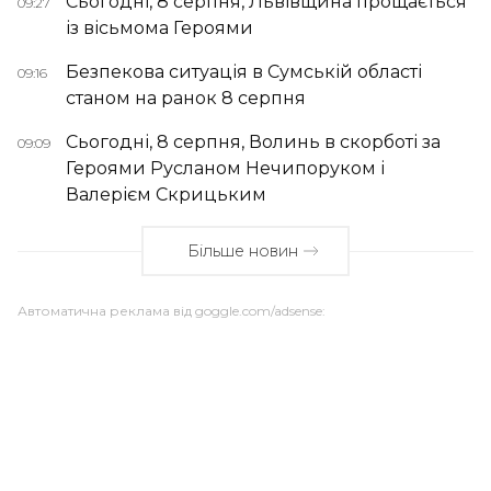
Сьогодні, 8 серпня, Львівщина прощається
09:27
із вісьмома Героями
Безпекова ситуація в Сумській області
09:16
станом на ранок 8 серпня
Сьогодні, 8 серпня, Волинь в скорботі за
09:09
Героями Русланом Нечипоруком і
Валерієм Скрицьким
Більше новин
Автоматична реклама від goggle.com/adsense: