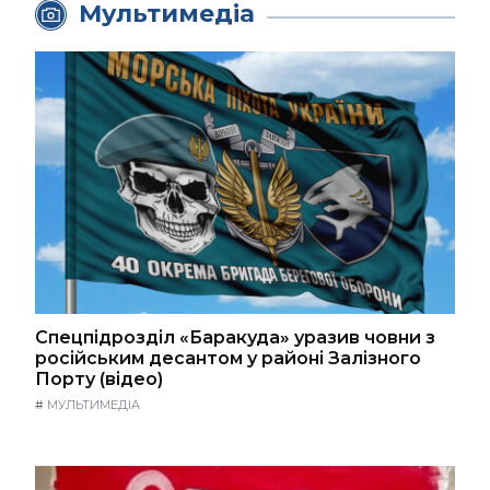
Мультимедіа
Спецпідрозділ «Баракуда» уразив човни з
російським десантом у районі Залізного
Порту (відео)
#
МУЛЬТИМЕДІА