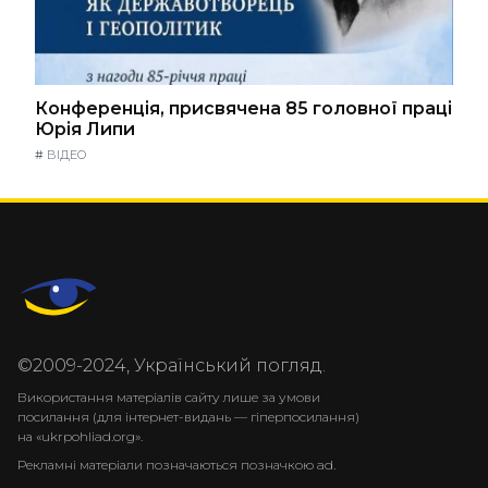
Конференція, присвячена 85 головної праці
Юрія Липи
#
ВІДЕО
©2009-2024, Український погляд.
Використання матеріалів сайту лише за умови
посилання (для інтернет-видань — гіперпосилання)
на «ukrpohliad.org».
Рекламні матеріали позначаються позначкою ad.