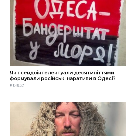
Як псевдоінтелектуали десятиліттями
формували російські наративи в Одесі?
#
ВІДЕО