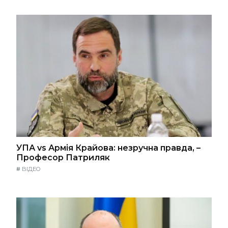
УПА vs Армія Крайова: незручна правда, –
Професор Патриляк
#
ВІДЕО