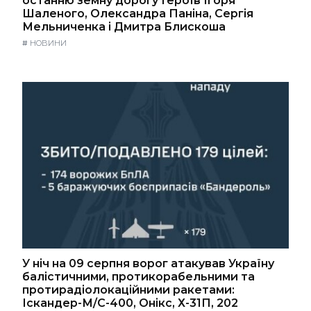
останню земну дорогу Героїв Ігоря
Шаленого, Олександра Паніна, Сергія
Мельниченка і Дмитра Блискоша
#
НОВИНИ
У ніч на 09 серпня ворог атакував Україну
балістичними, протикорабельними та
протирадіолокаційними ракетами:
Іскандер-М/С-400, Онікс, Х-31П, 202