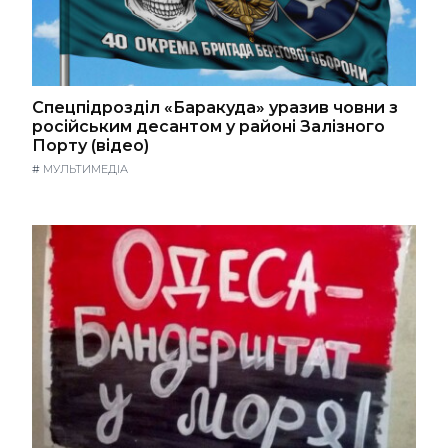
Спецпідрозділ «Баракуда» уразив човни з
російським десантом у районі Залізного
Порту (відео)
#
МУЛЬТИМЕДІА