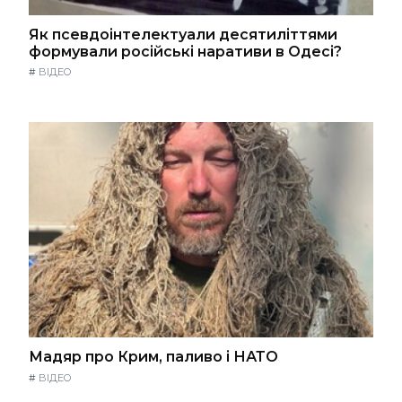
Як псевдоінтелектуали десятиліттями
формували російські наративи в Одесі?
#
ВІДЕО
Мадяр про Крим, паливо і НАТО
#
ВІДЕО