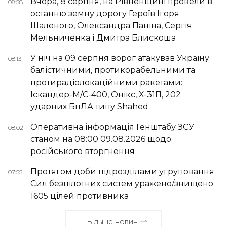
Вчора, 8 серпня, на Рівненщині провели в
08:58
останню земну дорогу Героїв Ігоря
Шаленого, Олександра Паніна, Сергія
Мельниченка і Дмитра Блискоша
У ніч на 09 серпня ворог атакував Україну
08:13
балістичними, протикорабельними та
протирадіолокаційними ракетами:
Іскандер-М/С-400, Онікс, Х-31П, 202
ударних БпЛА типу Shahed
Оперативна інформація Генштабу ЗСУ
08:02
станом на 08:00 09.08.2026 щодо
російського вторгнення
Протягом доби підрозділами угруповання
07:55
Сил безпілотних систем уражено/знищено
1605 цілей противника
Більше новин