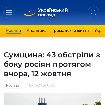
Український
погляд
Новини
Аналітика
Громадське життя
Украї
Сумщина: 43 обстріли з
боку росіян протягом
вчора, 12 жовтня
13-10-2024 06:57
Новини