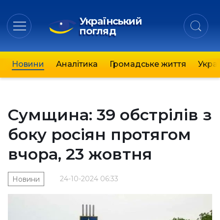
Український
погляд
Новини
Аналітика
Громадське життя
Украї
Сумщина: 39 обстрілів з
боку росіян протягом
вчора, 23 жовтня
24-10-2024 06:33
Новини