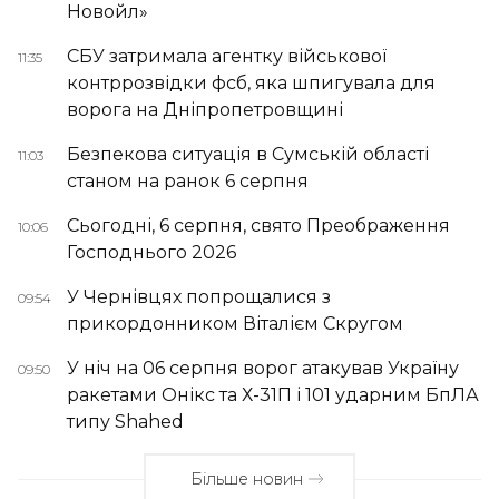
Новойл»
СБУ затримала агентку військової
11:35
контррозвідки фсб, яка шпигувала для
ворога на Дніпропетровщині
Безпекова ситуація в Сумській області
11:03
станом на ранок 6 серпня
Сьогодні, 6 серпня, свято Преображення
10:06
Господнього 2026
У Чернівцях попрощалися з
09:54
прикордонником Віталієм Скругом
У ніч на 06 серпня ворог атакував Україну
09:50
ракетами Онікс та Х-31П і 101 ударним БпЛА
типу Shahed
Більше новин