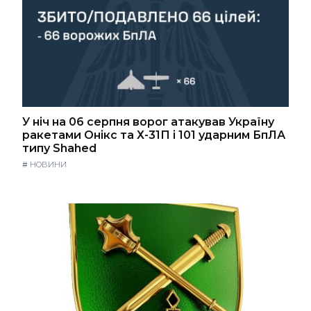
У ніч на 06 серпня ворог атакував Україну
ракетами Онікс та Х-31П і 101 ударним БпЛА
типу Shahed
#
НОВИНИ