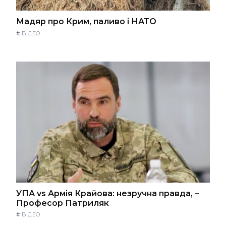
Мадяр про Крим, паливо і НАТО
#
ВІДЕО
УПА vs Армія Крайова: незручна правда, –
Професор Патриляк
#
ВІДЕО