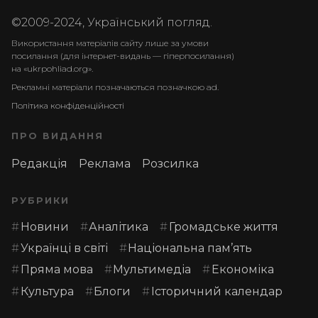
©2009-2024, Український погляд.
Використання матеріалів сайту лише за умови
посилання (для інтернет-видань — гіперпосилання)
на «ukrpohliad.org».
Рекламні матеріали позначаються позначкою ad.
Політика конфіденційності
ПРО ВИДАННЯ
Редакція
Реклама
Розсилка
РУБРИКИ
Новини
Аналітика
Громадське життя
Українці в світі
Національна пам’ять
Пряма мова
Мультимедіа
Економіка
Культура
Блоги
Історичний календар