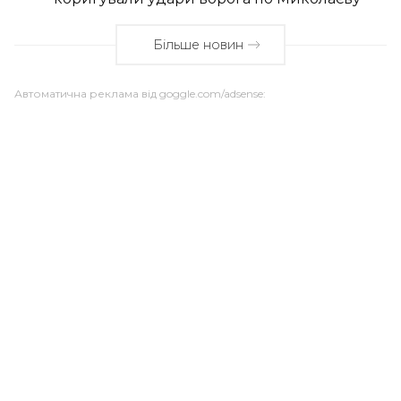
Більше новин
Автоматична реклама від goggle.com/adsense: