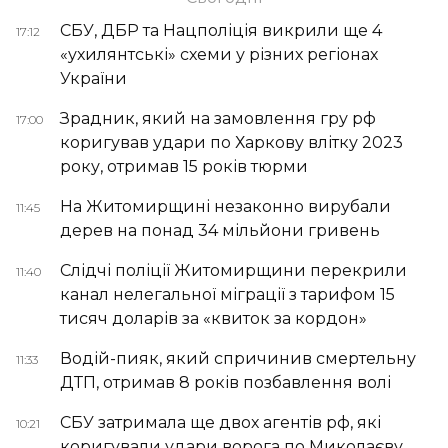
СБУ, ДБР та Нацполіція викрили ще 4
17:12
«ухилянтські» схеми у різних регіонах
України
Зрадник, який на замовлення гру рф
17:00
коригував удари по Харкову влітку 2023
року, отримав 15 років тюрми
На Житомирщині незаконно вирубали
11:45
дерев на понад 34 мільйони гривень
Слідчі поліції Житомирщини перекрили
11:40
канал нелегальної міграції з тарифом 15
тисяч доларів за «квиток за кордон»
Водій-пияк, який спричинив смертельну
11:33
ДТП, отримав 8 років позбавлення волі
СБУ затримала ще двох агентів рф, які
10:21
коригували удари ворога по Миколаєву