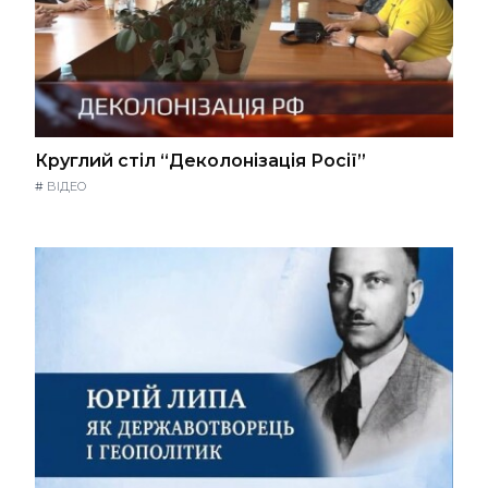
Круглий стіл “Деколонізація Росії”
#
ВІДЕО