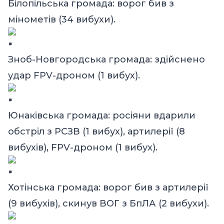
Білопільська громада: ворог бив з
мінометів (34 вибухи).
Зноб-Новгородська громада: здійснено
удар FPV-дроном (1 вибух).
Юнаківська громада: росіяни вдарили
обстріл з РСЗВ (1 вибух), артилерії (8
вибухів), FPV-дроном (1 вибух).
Хотінська громада: ворог бив з артилерії
(9 вибухів), скинув ВОГ з БпЛА (2 вибухи).