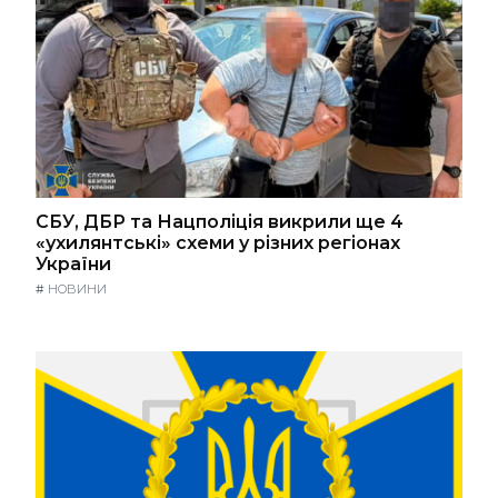
СБУ, ДБР та Нацполіція викрили ще 4
«ухилянтські» схеми у різних регіонах
України
#
НОВИНИ