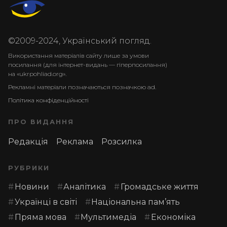
©2009-2024, Український погляд.
Використання матеріалів сайту лише за умови
посилання (для інтернет-видань — гіперпосилання)
на «ukrpohliad.org».
Рекламні матеріали позначаються позначкою ad.
Політика конфіденційності
ПРО ВИДАННЯ
Редакція
Реклама
Розсилка
РУБРИКИ
Новини
Аналітика
Громадське життя
Українці в світі
Національна пам’ять
Пряма мова
Мультимедіа
Економіка