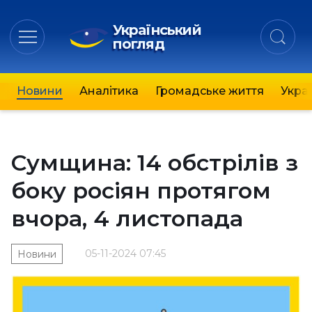
Український
погляд
Новини
Аналітика
Громадське життя
Украї
Сумщина: 14 обстрілів з
боку росіян протягом
вчора, 4 листопада
05-11-2024 07:45
Новини