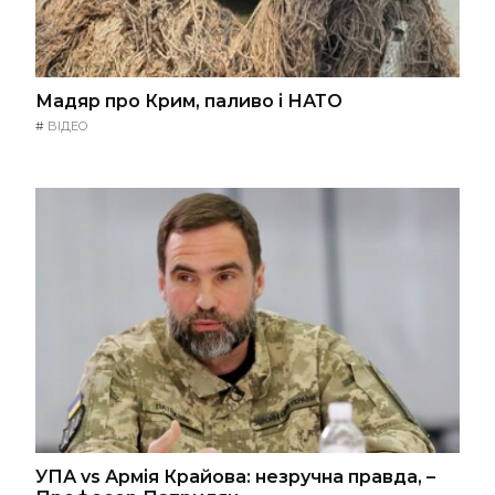
Мадяр про Крим, паливо і НАТО
#
ВІДЕО
УПА vs Армія Крайова: незручна правда, –