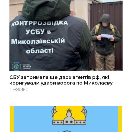
СБУ затримала ще двох агентів рф, які
коригували удари ворога по Миколаєву
#
НОВИНИ