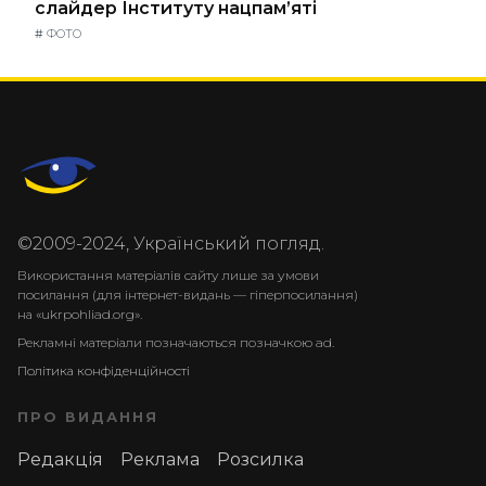
слайдер Інституту нацпам’яті
#
ФОТО
©2009-2024, Український погляд.
Використання матеріалів сайту лише за умови
посилання (для інтернет-видань — гіперпосилання)
на «ukrpohliad.org».
Рекламні матеріали позначаються позначкою ad.
Політика конфіденційності
ПРО ВИДАННЯ
Редакція
Реклама
Розсилка