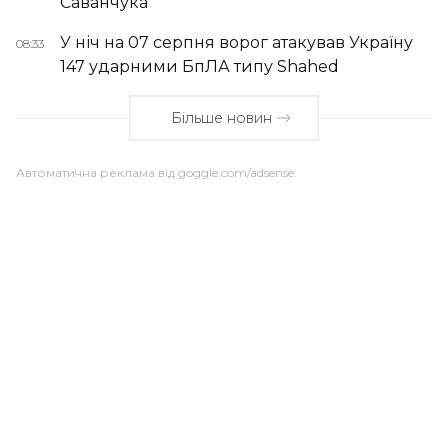
Саванчука
У ніч на 07 серпня ворог атакував Україну
08:33
147 ударними БпЛА типу Shahed
Більше новин
Автоматична реклама від goggle.com/adsense: