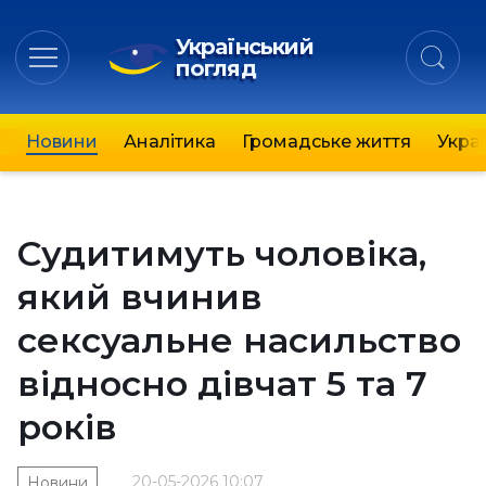
Український
погляд
Новини
Аналітика
Громадське життя
Украї
Судитимуть чоловіка,
який вчинив
сексуальне насильство
відносно дівчат 5 та 7
років
20-05-2026 10:07
Новини