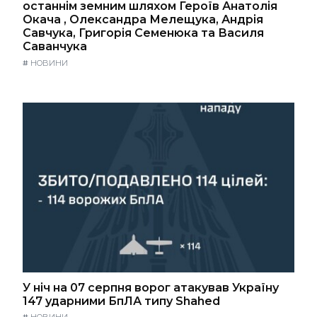
останнім земним шляхом Героїв Анатолія
Окача , Олександра Мелещука, Андрія
Савчука, Григорія Семенюка та Василя
Саванчука
#
НОВИНИ
У ніч на 07 серпня ворог атакував Україну
147 ударними БпЛА типу Shahed