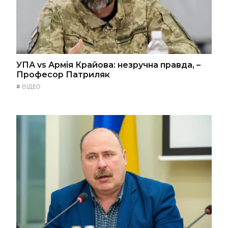
УПА vs Армія Крайова: незручна правда, –
Професор Патриляк
#
ВІДЕО