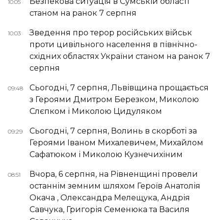
Безпекова ситуація в Сумській області
10:05
станом на ранок 7 серпня
Зведення про терор російських військ
10:03
проти цивільного населення в північно-
східних областях України станом на ранок 7
серпня
Сьогодні, 7 серпня, Львівщина прощається
09:48
з Героями Дмитром Березком, Миколою
Слєпком і Миколою Цидуляком
Сьогодні, 7 серпня, Волинь в скорботі за
09:29
Героями Іваном Михалевичем, Михайлом
Сафатюком і Миколою Кузнечихіним
Вчора, 6 серпня, на Рівненщині провели
08:51
останнім земним шляхом Героїв Анатолія
Окача , Олександра Мелещука, Андрія
Савчука, Григорія Семенюка та Василя