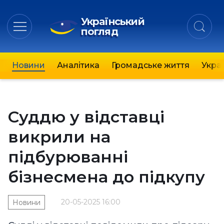
Український
погляд
Новини
Аналітика
Громадське життя
Украї
Суддю у відставці
викрили на
підбурюванні
бізнесмена до підкупу
20-05-2025 16:00
Новини