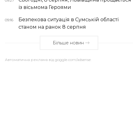
09:27
із вісьмома Героями
Безпекова ситуація в Сумській області
09:16
станом на ранок 8 серпня
Більше новин
Автоматична реклама від goggle.com/adsense: