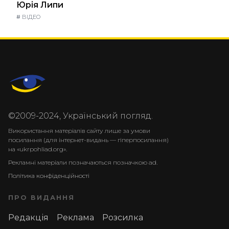
Юрія Липи
#
ВІДЕО
©2009-2024, Український погляд.
Використання матеріалів сайту лише за умови
посилання (для інтернет-видань — гіперпосилання)
на «ukrpohliad.org».
Рекламні матеріали позначаються позначкою ad.
Політика конфіденційності
ПРО ВИДАННЯ
Редакція
Реклама
Розсилка