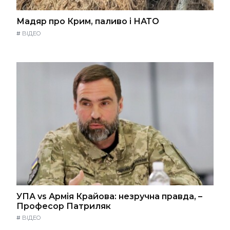
Мадяр про Крим, паливо і НАТО
#
ВІДЕО
УПА vs Армія Крайова: незручна правда, –
Професор Патриляк
#
ВІДЕО