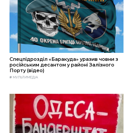
Спецпідрозділ «Баракуда» уразив човни з
російським десантом у районі Залізного
Порту (відео)
#
МУЛЬТИМЕДІА