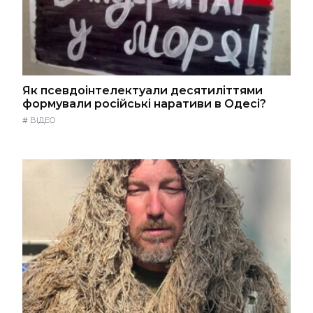
Як псевдоінтелектуали десятиліттями
формували російські наративи в Одесі?
#
ВІДЕО