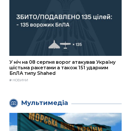
У ніч на 08 серпня ворог атакував Україну
шістьма ракетами а також 151 ударним
БпЛА типу Shahed
#
НОВИНИ
Мультимедіа