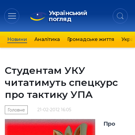
Український
погляд
Новини
Аналітика
Громадське життя
Украї
Студентам УКУ
читатимуть спецкурс
про тактику УПА
21-02-2012 16:05
Головне
Про