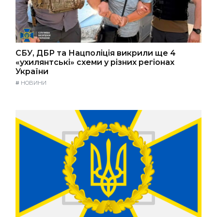
СБУ, ДБР та Нацполіція викрили ще 4
«ухилянтські» схеми у різних регіонах
України
#
НОВИНИ