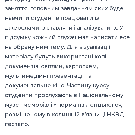
заняття, головним завданням яких буде
навчити студентів працювати із
джерелами, зіставляти і аналізувати їх. У
підсумку кожний слухач має написати есе
на обрану ним тему. Для візуалізації
матеріалу будуть використані копії
документів, світлин, картосхем,
мультимедійні презентації та
документальне кіно. Частину курсу
студенти прослухають в Національному
музеї-меморіалі «Тюрма на Лонцького»,
розміщеному в колишній в’язниці НКВД і
гестапо.