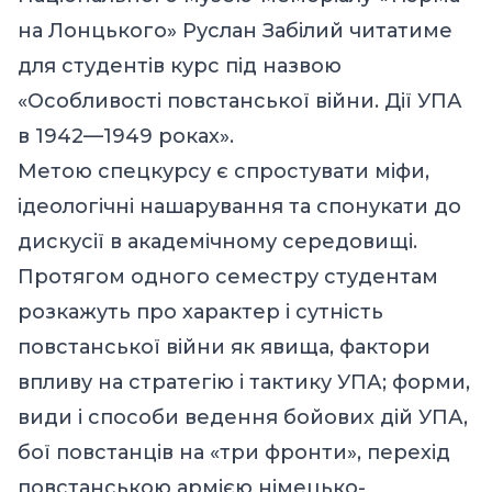
на Лонцького» Руслан Забілий читатиме
для студентів курс під назвою
«Особливості повстанської війни. Дії УПА
в 1942—1949 роках».
Метою спецкурсу є спростувати міфи,
ідеологічні нашарування та спонукати до
дискусії в академічному середовищі.
Протягом одного семестру студентам
розкажуть про характер і сутність
повстанської війни як явища, фактори
впливу на стратегію і тактику УПА; форми,
види і способи ведення бойових дій УПА,
бої повстанців на «три фронти», перехід
повстанською армією німецько-