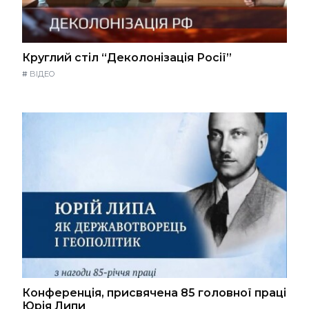
Круглий стіл “Деколонізація Росії”
#
ВІДЕО
Конференція, присвячена 85 головної праці
Юрія Липи