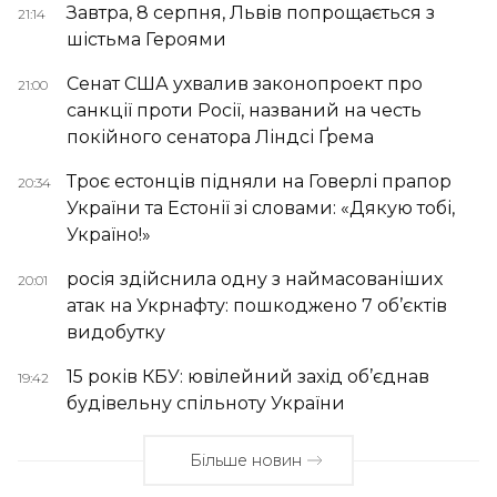
Завтра, 8 серпня, Львів попрощається з
21:14
шістьма Героями
Сенат США ухвалив законопроект про
21:00
санкції проти Росії, названий на честь
покійного сенатора Ліндсі Ґрема
Троє естонців підняли на Говерлі прапор
20:34
України та Естонії зі словами: «Дякую тобі,
Україно!»
росія здійснила одну з наймасованіших
20:01
атак на Укрнафту: пошкоджено 7 об’єктів
видобутку
15 років КБУ: ювілейний захід об’єднав
19:42
будівельну спільноту України
Більше новин