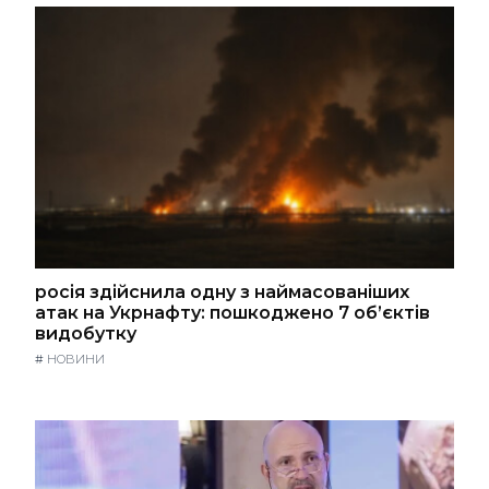
росія здійснила одну з наймасованіших
атак на Укрнафту: пошкоджено 7 об’єктів
видобутку
#
НОВИНИ