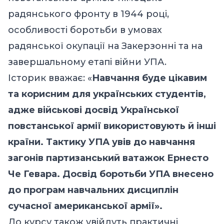
радянського фронту в 1944 році,
особливості боротьби в умовах
радянської окупації на Закерзонні та на
завершальному етапі війни УПА.
Історик вважає: «
Навчання буде цікавим
та корисним для українських студентів,
адже військові досвід Української
повстанської армії використовують й інші
країни.
Тактику УПА увів до навчання
загонів партизанський ватажок Ернесто
Че Гевара. Досвід боротьби УПА внесено
до програм навчальних дисциплін
сучасної американської армії
»
.
До курсу також увійдуть практичні