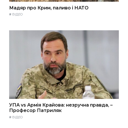
Мадяр про Крим, паливо і НАТО
#
ВІДЕО
УПА vs Армія Крайова: незручна правда, –
Професор Патриляк
#
ВІДЕО