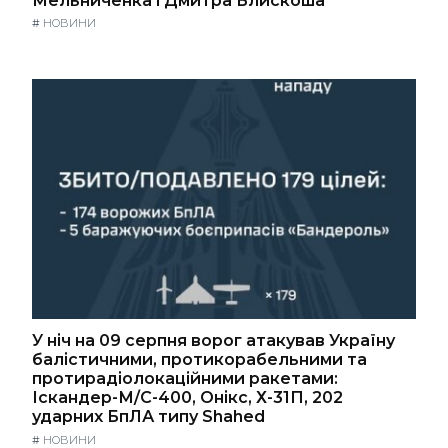
Мельниченка і Дмитра Блискоша
#
НОВИНИ
У ніч на 09 серпня ворог атакував Україну
балістичними, протикорабельними та
протирадіолокаційними ракетами:
Іскандер-М/С-400, Онікс, Х-31П, 202
ударних БпЛА типу Shahed
#
НОВИНИ