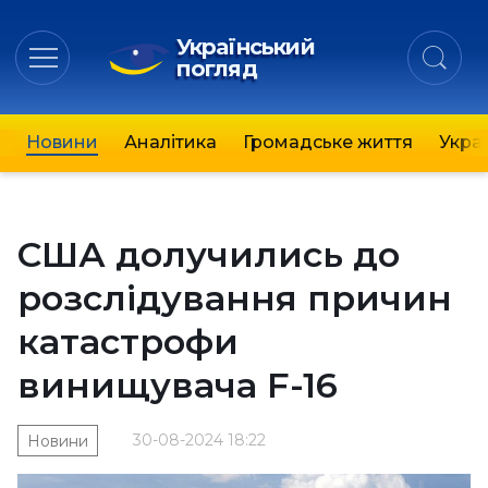
Український
погляд
Новини
Аналітика
Громадське життя
Украї
США долучились до
розслідування причин
катастрофи
винищувача F-16
30-08-2024 18:22
Новини