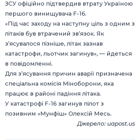
ЗСУ
офіційно
підтвердив втрату Україною
першого винищувача F-16.
«Під час заходу на наступну ціль з одним з
літаків був втрачений звʼязок. Як
зʼясувалося пізніше, літак зазнав
катастрофи, льотчик загинув», — йдеться
в повідомленні.
Для зʼясування причин аварії призначена
спеціальна комісія Міноборони, яка
працює в районі падіння літака.
У катастрофі F-16 загинув пілот з
позивним «Мунфіш» Олексій Месь​.
Джерело:
uapost.us