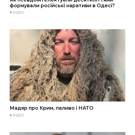
формували російські наративи в Одесі?
#
ВІДЕО
Мадяр про Крим, паливо і НАТО
#
ВІДЕО