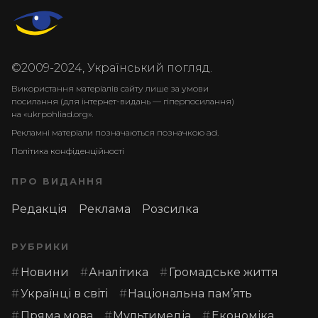
©2009-2024, Український погляд.
Використання матеріалів сайту лише за умови
посилання (для інтернет-видань — гіперпосилання)
на «ukrpohliad.org».
Рекламні матеріали позначаються позначкою ad.
Політика конфіденційності
ПРО ВИДАННЯ
Редакція
Реклама
Розсилка
РУБРИКИ
Новини
Аналітика
Громадське життя
Українці в світі
Національна пам’ять
Пряма мова
Мультимедіа
Економіка