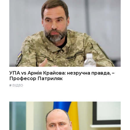
УПА vs Армія Крайова: незручна правда, –
Професор Патриляк
#
ВІДЕО