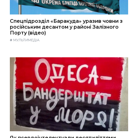
Спецпідрозділ «Баракуда» уразив човни з
російським десантом у районі Залізного
Порту (відео)
#
МУЛЬТИМЕДІА
Як псевдоінтелектуали десятиліттями