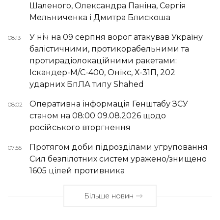
Шаленого, Олександра Паніна, Сергія
Мельниченка і Дмитра Блискоша
У ніч на 09 серпня ворог атакував Україну
08:13
балістичними, протикорабельними та
протирадіолокаційними ракетами:
Іскандер-М/С-400, Онікс, Х-31П, 202
ударних БпЛА типу Shahed
Оперативна інформація Генштабу ЗСУ
08:02
станом на 08:00 09.08.2026 щодо
російського вторгнення
Протягом доби підрозділами угруповання
07:55
Сил безпілотних систем уражено/знищено
1605 цілей противника
Більше новин