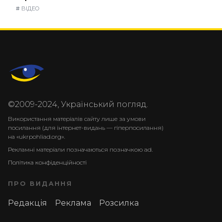
#
ВІДЕО
©2009-2024, Український погляд.
Використання матеріалів сайту лише за умови
посилання (для інтернет-видань — гіперпосилання)
на «ukrpohliad.org».
Рекламні матеріали позначаються позначкою ad.
Політика конфіденційності
ПРО ВИДАННЯ
Редакція
Реклама
Розсилка