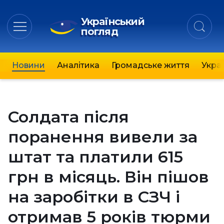
Український
погляд
Новини
Аналітика
Громадське життя
Украї
Солдата після
поранення вивели за
штат та платили 615
грн в місяць. Він пішов
на заробітки в СЗЧ і
отримав 5 років тюрми