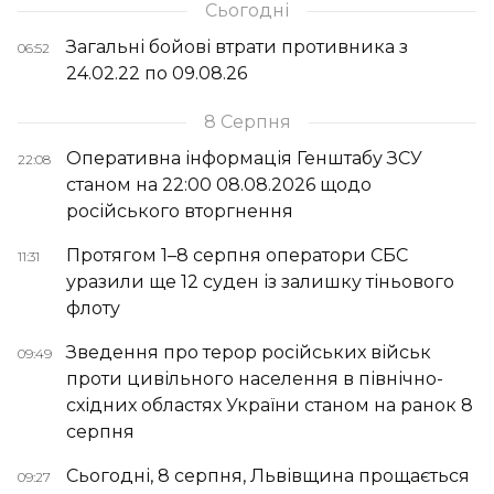
Сьогодні
Загальні бойові втрати противника з
06:52
24.02.22 по 09.08.26
8 Серпня
Оперативна інформація Генштабу ЗСУ
22:08
станом на 22:00 08.08.2026 щодо
російського вторгнення
Протягом 1–8 серпня оператори СБС
11:31
уразили ще 12 суден із залишку тіньового
флоту
Зведення про терор російських військ
09:49
проти цивільного населення в північно-
східних областях України станом на ранок 8
серпня
Сьогодні, 8 серпня, Львівщина прощається
09:27