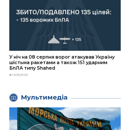
У ніч на 08 серпня ворог атакував Україну
шістьма ракетами а також 151 ударним
БпЛА типу Shahed
#
НОВИНИ
Мультимедіа