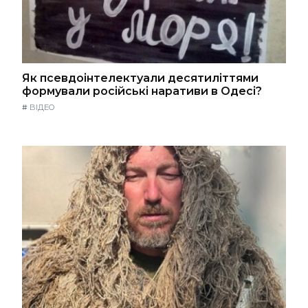
Як псевдоінтелектуали десятиліттями
формували російські наративи в Одесі?
#
ВІДЕО