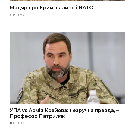
Мадяр про Крим, паливо і НАТО
#
ВІДЕО
УПА vs Армія Крайова: незручна правда, –
Професор Патриляк
#
ВІДЕО