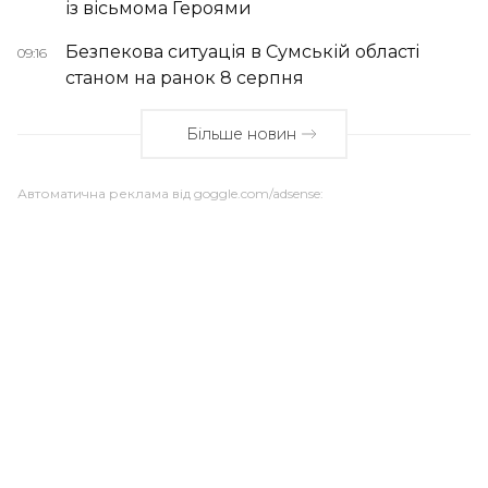
із вісьмома Героями
Безпекова ситуація в Сумській області
09:16
станом на ранок 8 серпня
Більше новин
Автоматична реклама від goggle.com/adsense: