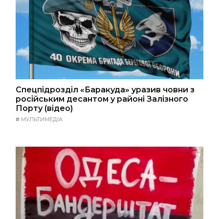
Спецпідрозділ «Баракуда» уразив човни з
російським десантом у районі Залізного
Порту (відео)
#
МУЛЬТИМЕДІА