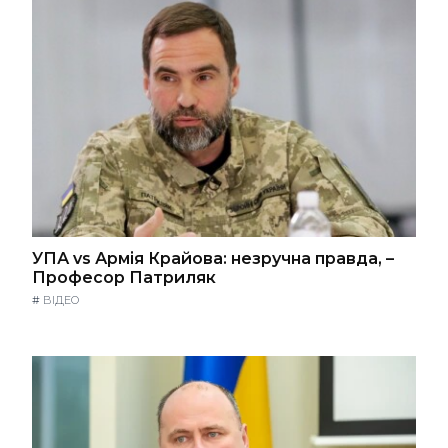
УПА vs Армія Крайова: незручна правда, –
Професор Патриляк
#
ВІДЕО