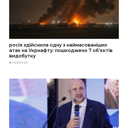
росія здійснила одну з наймасованіших
атак на Укрнафту: пошкоджено 7 об’єктів
видобутку
#
НОВИНИ