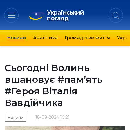
Український
погляд
Новини
Аналітика
Громадське життя
Украї
Сьогодні Волинь
вшановує #пам’ять
#Героя Віталія
Вавдійчика
18-08-2024 10:21
Новини