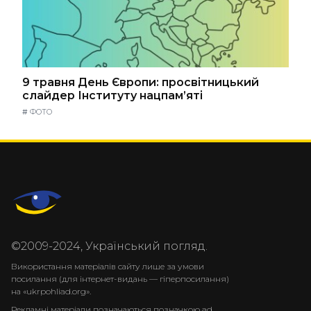
9 травня День Європи: просвітницький
слайдер Інституту нацпам’яті
#
ФОТО
©2009-2024, Український погляд.
Використання матеріалів сайту лише за умови
посилання (для інтернет-видань — гіперпосилання)
на «ukrpohliad.org».
Рекламні матеріали позначаються позначкою ad.