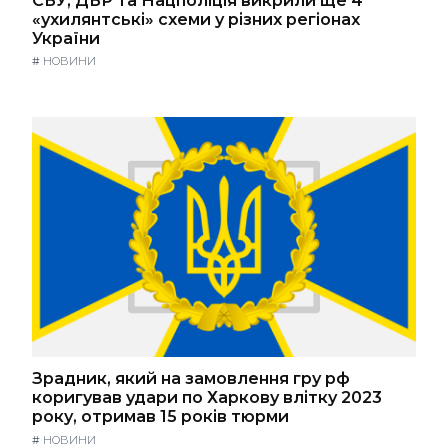
СБУ, ДБР та Нацполіція викрили ще 4
«ухилянтські» схеми у різних регіонах
України
#
НОВИНИ
Зрадник, який на замовлення гру рф
коригував удари по Харкову влітку 2023
року, отримав 15 років тюрми
#
НОВИНИ