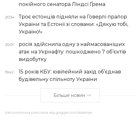
покійного сенатора Ліндсі Ґрема
Троє естонців підняли на Говерлі прапор
20:34
України та Естонії зі словами: «Дякую тобі,
Україно!»
росія здійснила одну з наймасованіших
20:01
атак на Укрнафту: пошкоджено 7 об’єктів
видобутку
15 років КБУ: ювілейний захід об’єднав
19:42
будівельну спільноту України
Більше новин
Автоматична реклама від goggle.com/adsense: