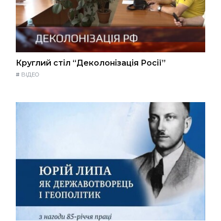
Круглий стіл “Деколонізація Росії”
#
ВІДЕО