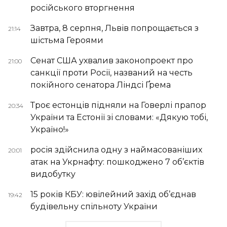
російського вторгнення
Завтра, 8 серпня, Львів попрощається з
21:14
шістьма Героями
Сенат США ухвалив законопроект про
21:00
санкції проти Росії, названий на честь
покійного сенатора Ліндсі Ґрема
Троє естонців підняли на Говерлі прапор
20:34
України та Естонії зі словами: «Дякую тобі,
Україно!»
росія здійснила одну з наймасованіших
20:01
атак на Укрнафту: пошкоджено 7 об’єктів
видобутку
15 років КБУ: ювілейний захід об’єднав
19:42
будівельну спільноту України