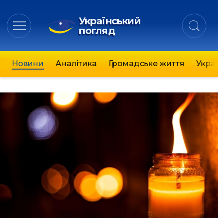
Український
погляд
Новини
Аналітика
Громадське життя
Украї