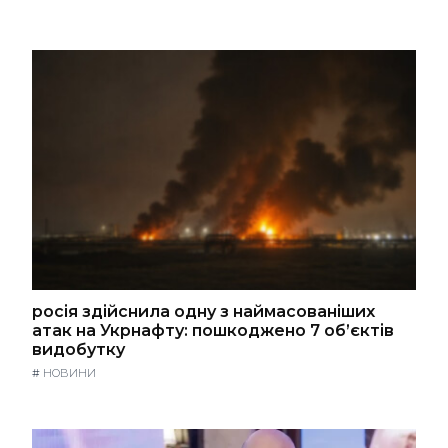
росія здійснила одну з наймасованіших
атак на Укрнафту: пошкоджено 7 об’єктів
видобутку
#
НОВИНИ