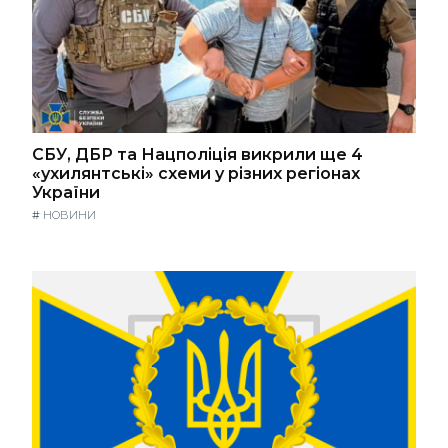
СБУ, ДБР та Нацполіція викрили ще 4
«ухилянтські» схеми у різних регіонах
України
#
НОВИНИ