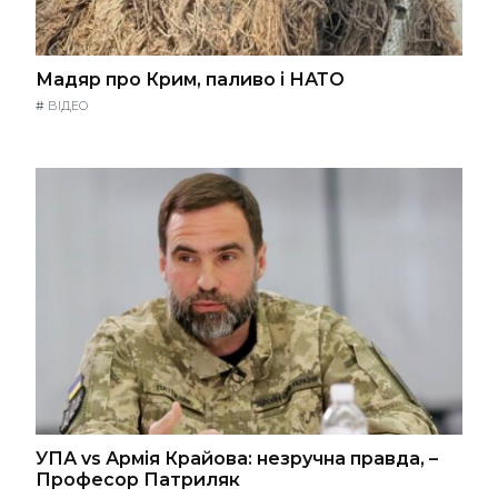
Мадяр про Крим, паливо і НАТО
#
ВІДЕО
УПА vs Армія Крайова: незручна правда, –
Професор Патриляк