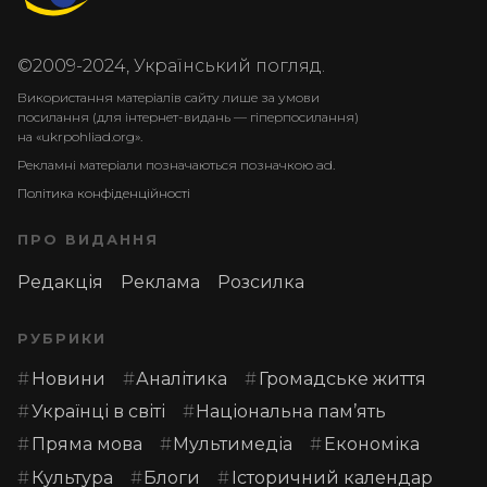
©2009-2024, Український погляд.
Використання матеріалів сайту лише за умови
посилання (для інтернет-видань — гіперпосилання)
на «ukrpohliad.org».
Рекламні матеріали позначаються позначкою ad.
Політика конфіденційності
ПРО ВИДАННЯ
Редакція
Реклама
Розсилка
РУБРИКИ
Новини
Аналітика
Громадське життя
Українці в світі
Національна пам’ять
Пряма мова
Мультимедіа
Економіка
Культура
Блоги
Історичний календар