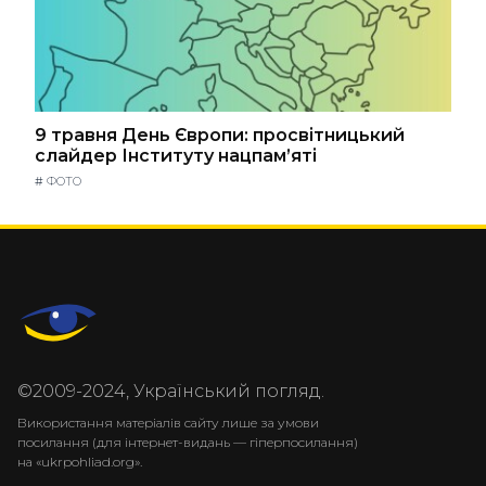
9 травня День Європи: просвітницький
слайдер Інституту нацпам’яті
#
ФОТО
©2009-2024, Український погляд.
Використання матеріалів сайту лише за умови
посилання (для інтернет-видань — гіперпосилання)
на «ukrpohliad.org».