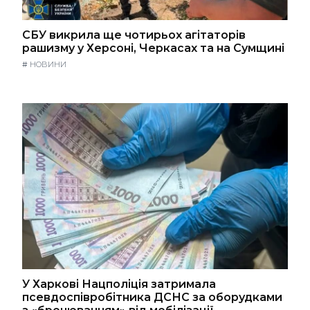
СБУ викрила ще чотирьох агітаторів
рашизму у Херсоні, Черкасах та на Сумщині
#
НОВИНИ
У Харкові Нацполіція затримала
псевдоспівробітника ДСНС за оборудками