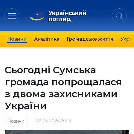
Український
погляд
Новини
Аналітика
Громадське життя
Украї
Сьогодні Сумська
громада попрощалася
з двома захисниками
України
22-05-2026 20:14
Новини