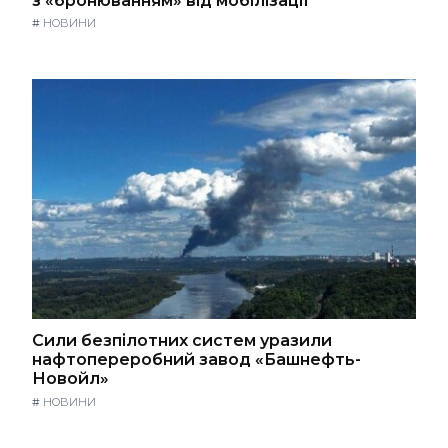
з «бронюванням» від мобілізації
#
НОВИНИ
Сили безпілотних систем уразили
нафтопереробний завод «Башнефть-
Новойл»
#
НОВИНИ