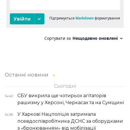
Останні новини
Сьогодні
СБУ викрила ще чотирьох агітаторів
14:40
рашизму у Херсоні, Черкасах та на Сумщині
У Харкові Нацполіція затримала
14:28
псевдоспівробітника ДСНС за оборудками
з «бронюванням» від мобілізації