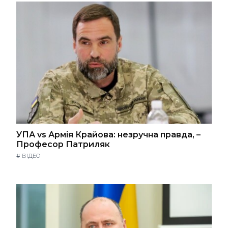
УПА vs Армія Крайова: незручна правда, –
Професор Патриляк
#
ВІДЕО