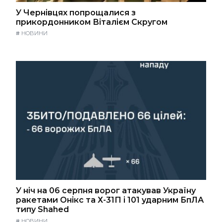
У Чернівцях попрощалися з
прикордонником Віталієм Скругом
#
НОВИНИ
У ніч на 06 серпня ворог атакував Україну
ракетами Онікс та Х-31П і 101 ударним БпЛА
типу Shahed
#
НОВИНИ