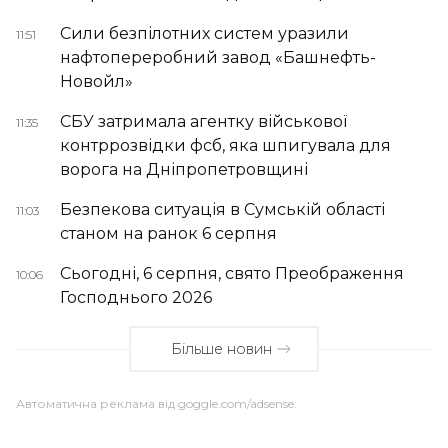
Сили безпілотних систем уразили
11:51
нафтопереробний завод «Башнефть-
Новойл»
СБУ затримала агентку військової
11:35
контррозвідки фсб, яка шпигувала для
ворога на Дніпропетровщині
Безпекова ситуація в Сумській області
11:03
станом на ранок 6 серпня
Сьогодні, 6 серпня, свято Преображення
10:06
Господнього 2026
Більше новин
Автоматична реклама від goggle.com/adsense: