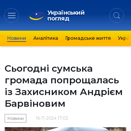
Український
погляд
Новини
Аналітика
Громадське життя
Украї
Сьогодні сумська
громада попрощалась
із Захисником Андрієм
Барвіновим
16-11-2024 17:02
Новини