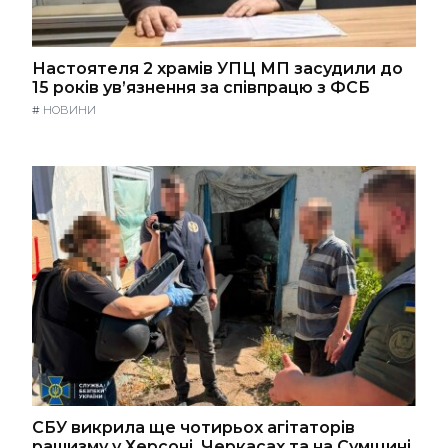
Настоятеля 2 храмів УПЦ МП засудили до
15 років ув’язнення за співпрацю з ФСБ
#
НОВИНИ
СБУ викрила ще чотирьох агітаторів
рашизму у Херсоні, Черкасах та на Сумщині