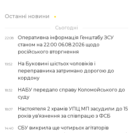
Останні новини
Сьогодні
Оперативна інформація Генштабу ЗСУ
22:08
станом на 22:00 06.08.2026 щодо
російського вторгнення
На Буковині шістьох чоловіків і
19:52
переправника затримано дорогою до
кордону
НАБУ передало справу Коломойського до
18:32
суду
Настоятеля 2 храмів УПЦ МП засудили до 15
18:07
років ув’язнення за співпрацю з ФСБ
СБУ викрила ще чотирьох агітаторів
14:40