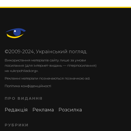
©2009-2024, Український погляд.
Використання матеріалів сайту лише за умови
посилання (для інтернет-видань — гіперпосилання)
на «ukrpohliad.org».
Рекламні матеріали позначаються позначкою ad.
Політика конфіденційності
ПРО ВИДАННЯ
Редакція
Реклама
Розсилка
РУБРИКИ