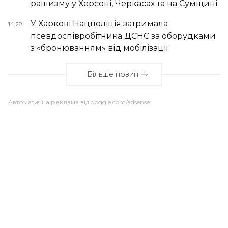
рашизму у Херсоні, Черкасах та на Сумщині
У Харкові Нацполіція затримала
14:28
псевдоспівробітника ДСНС за оборудками
з «бронюванням» від мобілізації
Більше новин
Автоматична реклама від goggle.com/adsense: