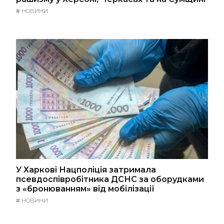
#
НОВИНИ
У Харкові Нацполіція затримала
псевдоспівробітника ДСНС за оборудками
з «бронюванням» від мобілізації
#
НОВИНИ