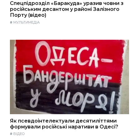
Спецпідрозділ «Баракуда» уразив човни з
російським десантом у районі Залізного
Порту (відео)
#
МУЛЬТИМЕДІА
Як псевдоінтелектуали десятиліттями
формували російські наративи в Одесі?
#
ВІДЕО