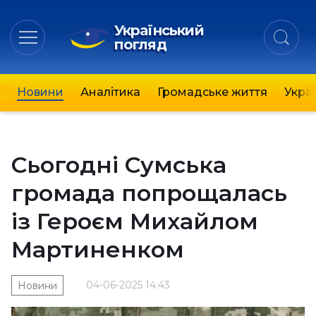
Український
погляд
Новини
Аналітика
Громадське життя
Украї
Сьогодні Сумська
громада попрощалась
із Героєм Михайлом
Мартиненком
04-06-2025 14:43
Новини