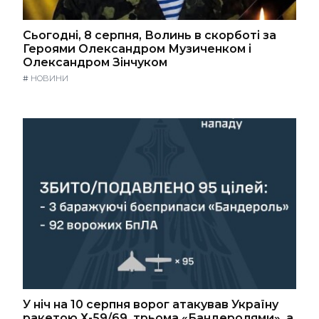
Сьогодні, 8 серпня, Волинь в скорботі за
Героями Олександром Музиченком і
Олександром Зінчуком
#
НОВИНИ
У ніч на 10 серпня ворог атакував Україну
ракетою Х-59/69, трьома «Бандеролями», а