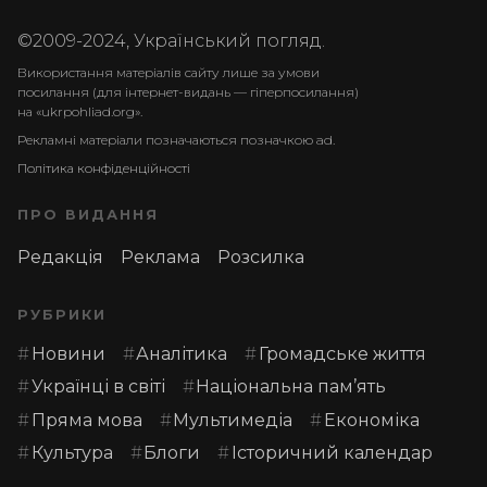
©2009-2024, Український погляд.
Використання матеріалів сайту лише за умови
посилання (для інтернет-видань — гіперпосилання)
на «ukrpohliad.org».
Рекламні матеріали позначаються позначкою ad.
Політика конфіденційності
ПРО ВИДАННЯ
Редакція
Реклама
Розсилка
РУБРИКИ
Новини
Аналітика
Громадське життя
Українці в світі
Національна пам’ять
Пряма мова
Мультимедіа
Економіка
Культура
Блоги
Історичний календар