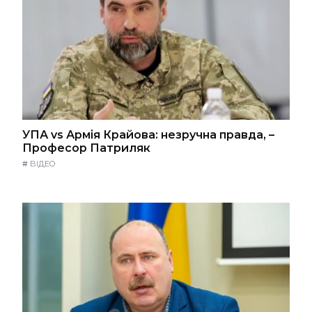
УПА vs Армія Крайова: незручна правда, –
Професор Патриляк
#
ВІДЕО