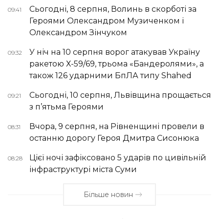
Сьогодні, 8 серпня, Волинь в скорботі за
09:41
Героями Олександром Музиченком і
Олександром Зінчуком
У ніч на 10 серпня ворог атакував Україну
09:32
ракетою Х-59/69, трьома «Бандеролями», а
також 126 ударними БпЛА типу Shahed
Сьогодні, 10 серпня, Львівщина прощається
09:21
з п’ятьма Героями
Вчора, 9 серпня, на Рівненщині провели в
08:31
останню дорогу Героя Дмитра Сисонюка
Цієї ночі зафіксовано 5 ударів по цивільній
08:28
інфраструктурі міста Суми
Більше новин