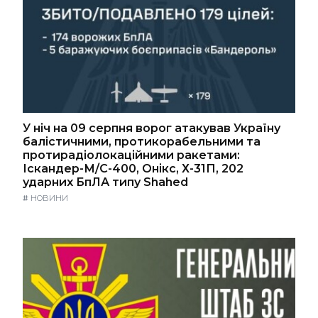
У ніч на 09 серпня ворог атакував Україну
балістичними, протикорабельними та
протирадіолокаційними ракетами:
Іскандер-М/С-400, Онікс, Х-31П, 202
ударних БпЛА типу Shahed
#
НОВИНИ