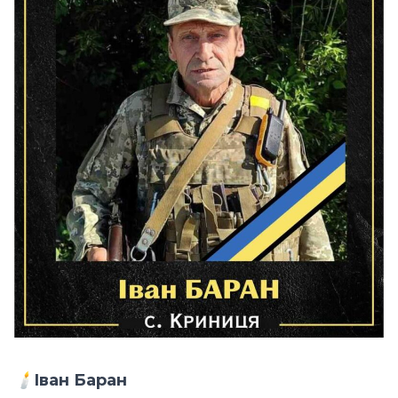
🕯️
Іван Баран