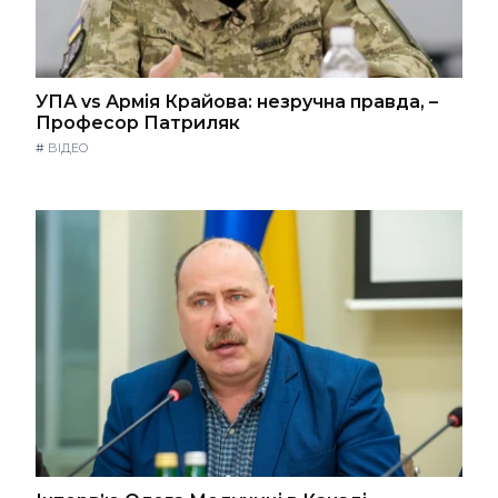
УПА vs Армія Крайова: незручна правда, –
Професор Патриляк
#
ВІДЕО