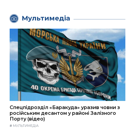
Мультимедіа
Спецпідрозділ «Баракуда» уразив човни з
російським десантом у районі Залізного
Порту (відео)
#
МУЛЬТИМЕДІА