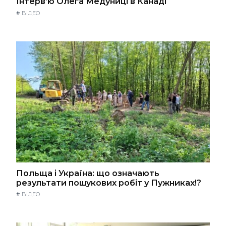
Інтерв’ю Олега Медуниці в Канаді
#
ВІДЕО
Польща і Україна: що означають
результати пошукових робіт у Пужниках!?
#
ВІДЕО