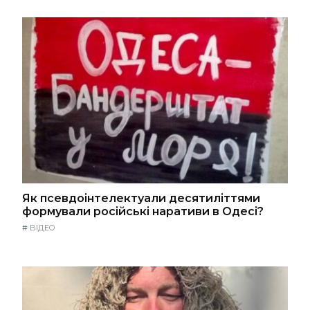
Як псевдоінтелектуали десятиліттями
формували російські наративи в Одесі?
#
ВІДЕО