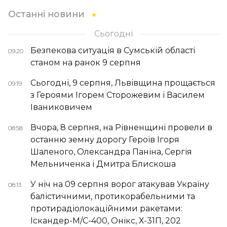
Останні новини
Сьогодні
Безпекова ситуація в Сумській області
09:20
станом на ранок 9 серпня
Сьогодні, 9 серпня, Львівщина прощається
09:19
з Героями Ігорем Сторожевим і Василем
Іваниковичем
Вчора, 8 серпня, на Рівненщині провели в
08:58
останню земну дорогу Героїв Ігоря
Шаленого, Олександра Паніна, Сергія
Мельниченка і Дмитра Блискоша
У ніч на 09 серпня ворог атакував Україну
08:13
балістичними, протикорабельними та
протирадіолокаційними ракетами:
Іскандер-М/С-400, Онікс, Х-31П, 202