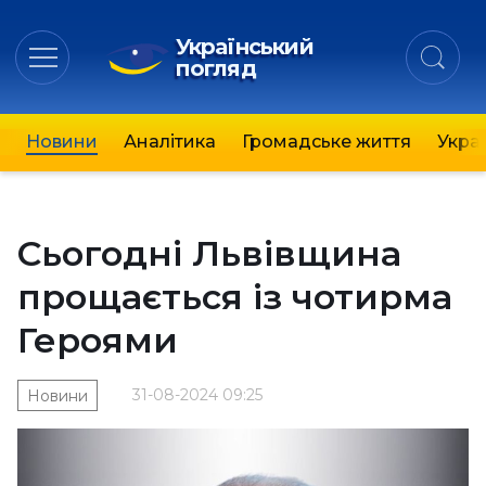
Український
погляд
Новини
Аналітика
Громадське життя
Украї
Сьогодні Львівщина
прощається із чотирма
Героями
31-08-2024 09:25
Новини