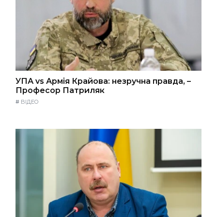
УПА vs Армія Крайова: незручна правда, –
Професор Патриляк
#
ВІДЕО