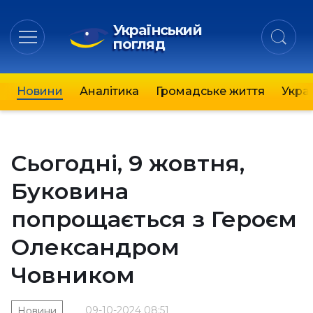
Український
погляд
Новини
Аналітика
Громадське життя
Украї
Сьогодні, 9 жовтня,
Буковина
попрощається з Героєм
Олександром
Човником
09-10-2024 08:51
Новини