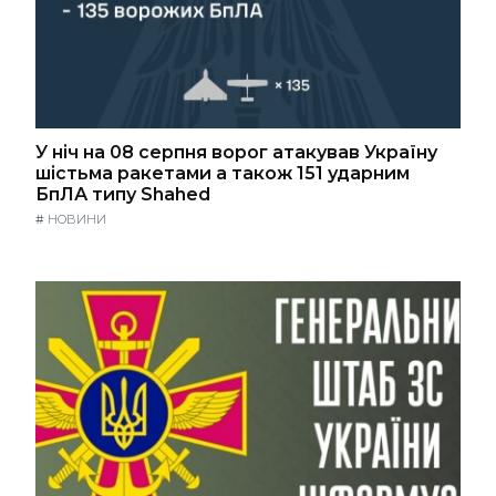
У ніч на 08 серпня ворог атакував Україну
шістьма ракетами а також 151 ударним
БпЛА типу Shahed
#
НОВИНИ