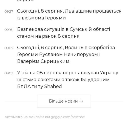
Сьогодні, 8 серпня, Львівщина прощається
09:27
із вісьмома Героями
Безпекова ситуація в Сумській області
09:16
станом на ранок 8 серпня
Сьогодні, 8 серпня, Волинь в скорботі за
09:09
Героями Русланом Нечипоруком і
Валерієм Скрицьким
У ніч на 08 серпня ворог атакував Україну
09:02
шістьма ракетами а також 151 ударним
БпЛА типу Shahed
Більше новин
Автоматична реклама від goggle.com/adsense: