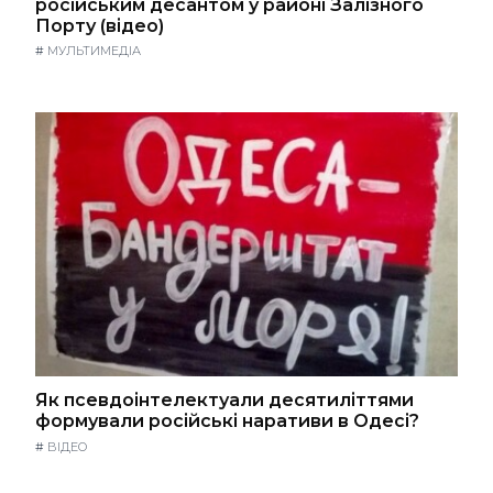
російським десантом у районі Залізного
Порту (відео)
#
МУЛЬТИМЕДІА
Як псевдоінтелектуали десятиліттями
формували російські наративи в Одесі?
#
ВІДЕО