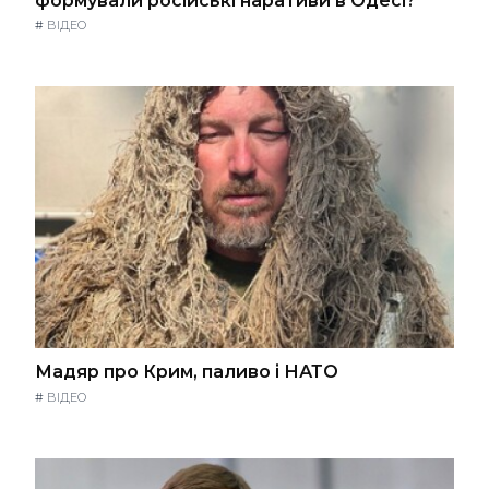
формували російські наративи в Одесі?
#
ВІДЕО
Мадяр про Крим, паливо і НАТО
#
ВІДЕО