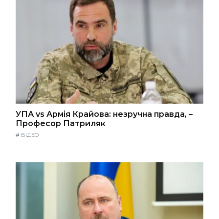
УПА vs Армія Крайова: незручна правда, –
Професор Патриляк
#
ВІДЕО