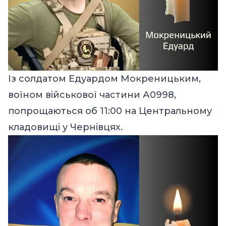
Із солдатом Едуардом Мокреницьким,
воїном військової частини А0998,
попрощаються об 11:00 на Центральному
кладовищі у Чернівцях.