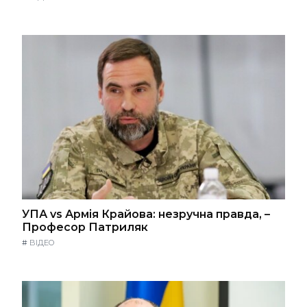
УПА vs Армія Крайова: незручна правда, –
Професор Патриляк
#
ВІДЕО