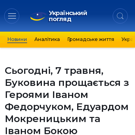
Український
погляд
Новини
Аналітика
Громадське життя
Украї
Сьогодні, 7 травня,
Буковина прощається з
Героями Іваном
Федорчуком, Едуардом
Мокреницьким та
Іваном Бокою