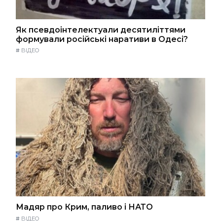
Як псевдоінтелектуали десятиліттями
формували російські наративи в Одесі?
#
ВІДЕО
Мадяр про Крим, паливо і НАТО
#
ВІДЕО