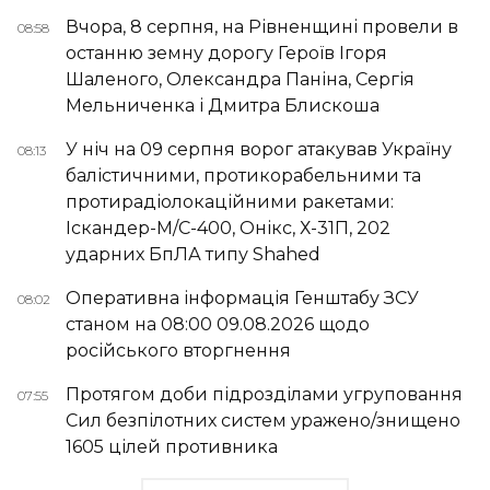
Вчора, 8 серпня, на Рівненщині провели в
08:58
останню земну дорогу Героїв Ігоря
Шаленого, Олександра Паніна, Сергія
Мельниченка і Дмитра Блискоша
У ніч на 09 серпня ворог атакував Україну
08:13
балістичними, протикорабельними та
протирадіолокаційними ракетами:
Іскандер-М/С-400, Онікс, Х-31П, 202
ударних БпЛА типу Shahed
Оперативна інформація Генштабу ЗСУ
08:02
станом на 08:00 09.08.2026 щодо
російського вторгнення
Протягом доби підрозділами угруповання
07:55
Сил безпілотних систем уражено/знищено
1605 цілей противника