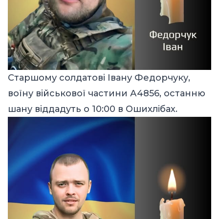
Старшому солдатові Івану Федорчуку,
воїну військової частини А4856, останню
шану віддадуть о 10:00 в Ошихлібах.