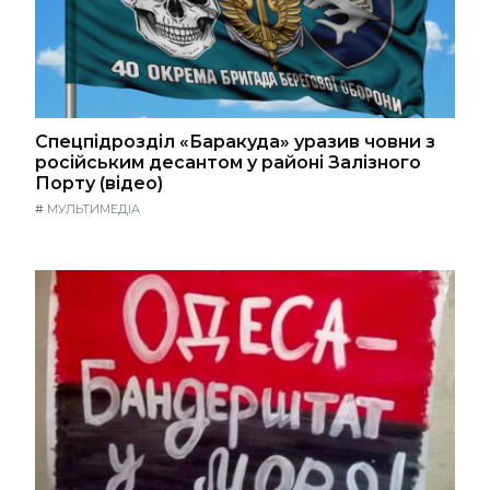
Спецпідрозділ «Баракуда» уразив човни з
російським десантом у районі Залізного
Порту (відео)
#
МУЛЬТИМЕДІА