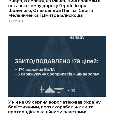
Вчора, 8 серпня, на Рівненщині провели в
останню земну дорогу Героїв Ігоря
Шаленого, Олександра Паніна, Сергія
Мельниченка і Дмитра Блискоша
#
НОВИНИ
У ніч на 09 серпня ворог атакував Україну
балістичними, протикорабельними та
протирадіолокаційними ракетами: