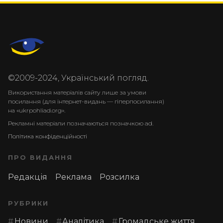
©2009-2024, Український погляд.
Використання матеріалів сайту лише за умови
посилання (для інтернет-видань — гіперпосилання)
на «ukrpohliad.org».
Рекламні матеріали позначаються позначкою ad.
Політика конфіденційності
ПРО ВИДАННЯ
Редакція
Реклама
Розсилка
РУБРИКИ
Новини
Аналітика
Громадське життя