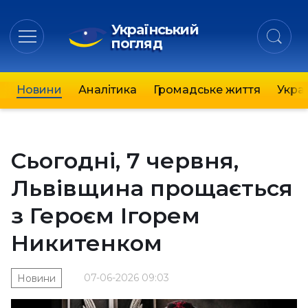
Український
погляд
Новини
Аналітика
Громадське життя
Украї
Сьогодні, 7 червня,
Львівщина прощається
з Героєм Ігорем
Никитенком
07-06-2026 09:03
Новини