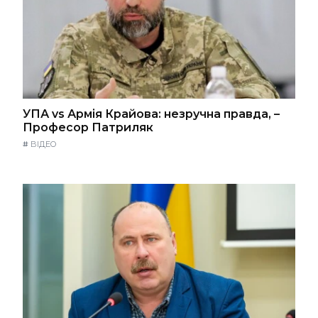
УПА vs Армія Крайова: незручна правда, –
Професор Патриляк
#
ВІДЕО