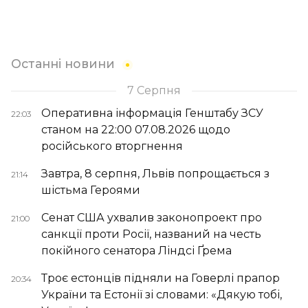
Останні новини
7 Серпня
Оперативна інформація Генштабу ЗСУ
22:03
станом на 22:00 07.08.2026 щодо
російського вторгнення
Завтра, 8 серпня, Львів попрощається з
21:14
шістьма Героями
Сенат США ухвалив законопроект про
21:00
санкції проти Росії, названий на честь
покійного сенатора Ліндсі Ґрема
Троє естонців підняли на Говерлі прапор
20:34
України та Естонії зі словами: «Дякую тобі,