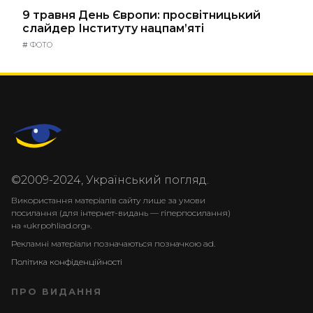
9 травня День Європи: просвітницький
слайдер Інституту нацпам’яті
#
ФОТО
©2009-2024, Український погляд.
Використання матеріалів сайту лише за умови
посилання (для інтернет-видань — гіперпосилання)
на «ukrpohliad.org».
Рекламні матеріали позначаються позначкою ad.
Політика конфіденційності
ПРО ВИДАННЯ