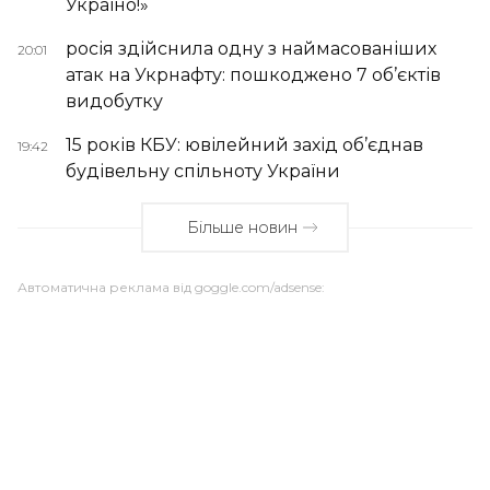
Україно!»
росія здійснила одну з наймасованіших
20:01
атак на Укрнафту: пошкоджено 7 об’єктів
видобутку
15 років КБУ: ювілейний захід об’єднав
19:42
будівельну спільноту України
Більше новин
Автоматична реклама від goggle.com/adsense: