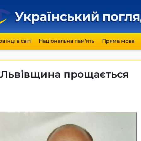
Український погл
раїнці в світі
Національна пам’ять
Пряма мова
, Львівщина прощається