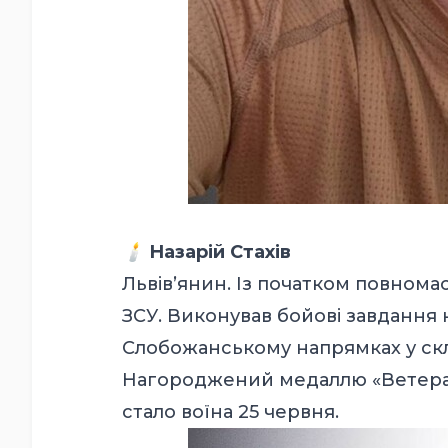
🕯️
Назарій Стахів
Львів’янин. Із початком повном
ЗСУ. Виконував бойові завдання
Слобожанському напрямках у скла
Нагороджений медаллю «Ветеран 
стало воїна 25 червня.