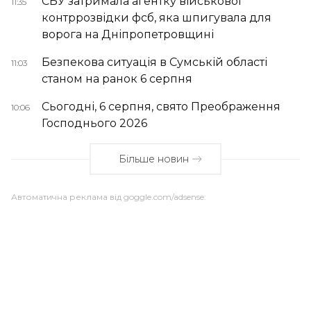
СБУ затримала агентку військової
11:35
контррозвідки фсб, яка шпигувала для
ворога на Дніпропетровщині
Безпекова ситуація в Сумській області
11:03
станом на ранок 6 серпня
Сьогодні, 6 серпня, свято Преображення
10:06
Господнього 2026
Більше новин
Автоматична реклама від goggle.com/adsense: