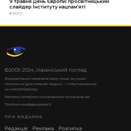
9 травня День Європи: просвітницький
слайдер Інституту нацпам’яті
#
ФОТО
©2009-2024, Український погляд.
Використання матеріалів сайту лише за умови
посилання (для інтернет-видань — гіперпосилання)
на «ukrpohliad.org».
Рекламні матеріали позначаються позначкою ad.
Політика конфіденційності
ПРО ВИДАННЯ
Редакція
Реклама
Розсилка