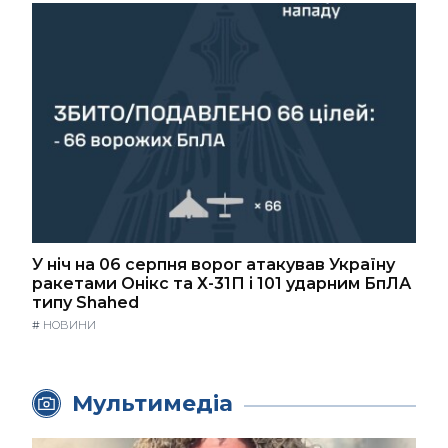
У ніч на 06 серпня ворог атакував Україну
ракетами Онікс та Х-31П і 101 ударним БпЛА
типу Shahed
#
НОВИНИ
Мультимедіа