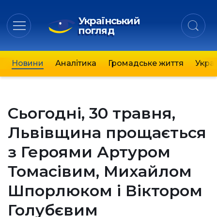
Український
погляд
Новини
Аналітика
Громадське життя
Украї
Сьогодні, 30 травня,
Львівщина прощається
з Героями Артуром
Томасівим, Михайлом
Шпорлюком і Віктором
Голубєвим