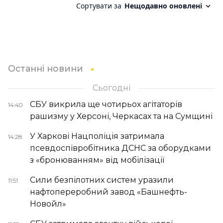
Останні новини
Сьогодні
СБУ викрила ще чотирьох агітаторів
14:40
рашизму у Херсоні, Черкасах та на Сумщині
У Харкові Нацполіція затримала
14:28
псевдоспівробітника ДСНС за оборудками
з «бронюванням» від мобілізації
Сили безпілотних систем уразили
11:51
нафтопереробний завод «Башнефть-
Новойл»