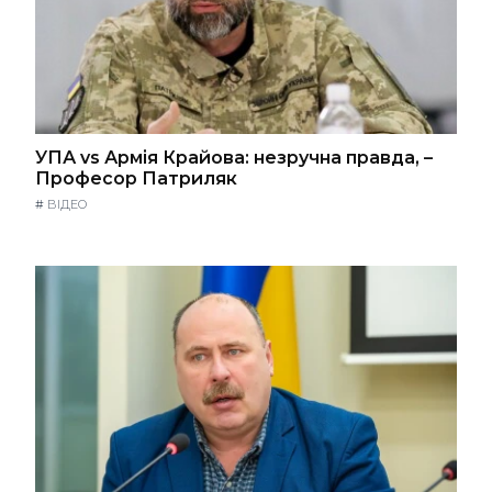
УПА vs Армія Крайова: незручна правда, –
Професор Патриляк
#
ВІДЕО