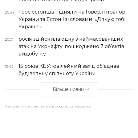
Троє естонців підняли на Говерлі прапор
20:34
України та Естонії зі словами: «Дякую тобі,
Україно!»
росія здійснила одну з наймасованіших
20:01
атак на Укрнафту: пошкоджено 7 об’єктів
видобутку
15 років КБУ: ювілейний захід об’єднав
19:42
будівельну спільноту України
Більше новин
Автоматична реклама від goggle.com/adsense: