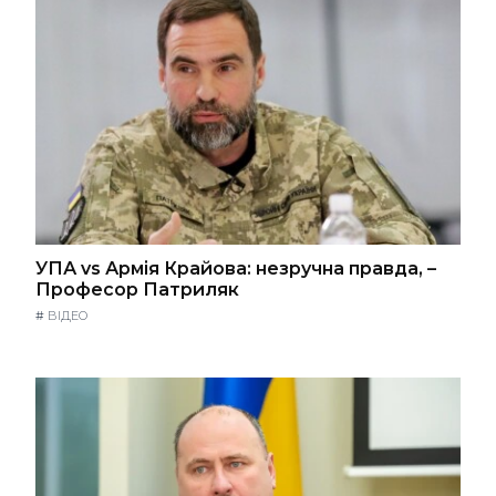
УПА vs Армія Крайова: незручна правда, –
Професор Патриляк
#
ВІДЕО