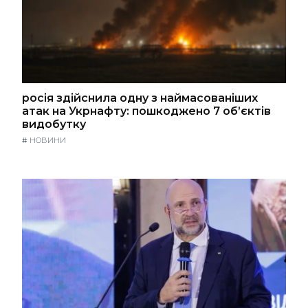
росія здійснила одну з наймасованіших
атак на Укрнафту: пошкоджено 7 об’єктів
видобутку
#
НОВИНИ