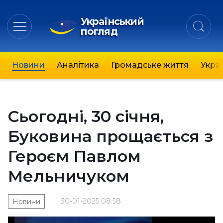
Український
погляд
Новини
Аналітика
Громадське життя
Украї
Сьогодні, 30 січня,
Буковина прощається з
Героєм Павлом
Мельничуком
30-01-2025 08:58
Новини