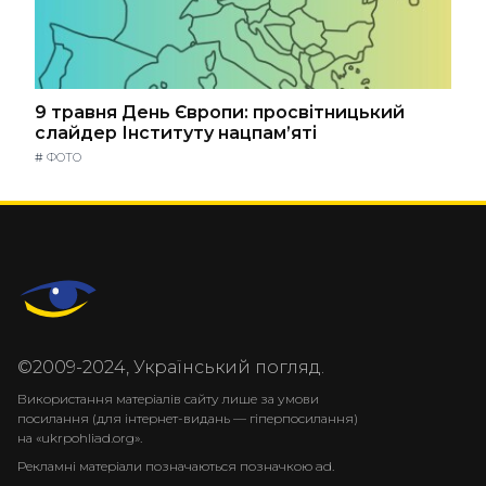
9 травня День Європи: просвітницький
слайдер Інституту нацпам’яті
#
ФОТО
©2009-2024, Український погляд.
Використання матеріалів сайту лише за умови
посилання (для інтернет-видань — гіперпосилання)
на «ukrpohliad.org».
Рекламні матеріали позначаються позначкою ad.