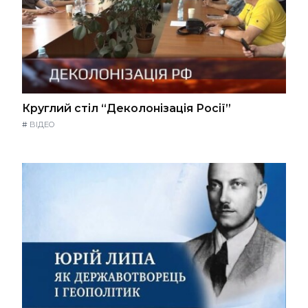
Круглий стіл “Деколонізація Росії”
#
ВІДЕО