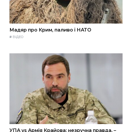
Мадяр про Крим, паливо і НАТО
#
ВІДЕО
УПА vs Армія Крайова: незручна правда, –