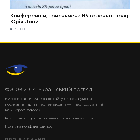
Конференція, присвячена 85 головної праці
Юрія Липи
#
ВІДЕО
©2009-2024, Український погляд.
Використання матеріалів сайту лише за умови
посилання (для інтернет-видань — гіперпосилання)
на «ukrpohliad.org».
Рекламні матеріали позначаються позначкою ad.
Політика конфіденційності
ПРО ВИДАННЯ