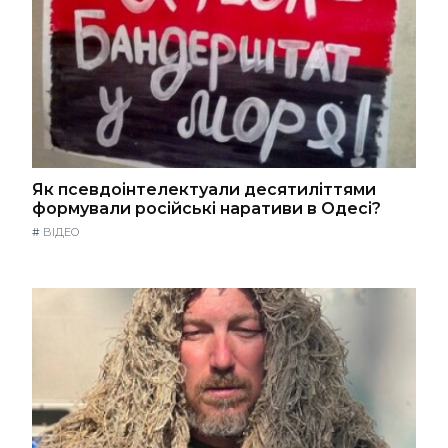
Як псевдоінтелектуали десятиліттями
формували російські наративи в Одесі?
#
ВІДЕО