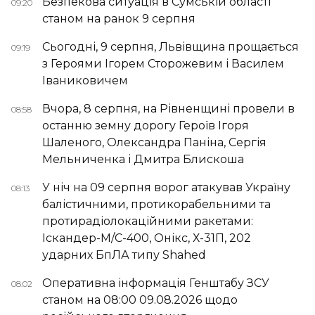
Безпекова ситуація в Сумській області
09:20
станом на ранок 9 серпня
Сьогодні, 9 серпня, Львівщина прощається
09:19
з Героями Ігорем Сторожевим і Василем
Іваниковичем
Вчора, 8 серпня, на Рівненщині провели в
08:58
останню земну дорогу Героїв Ігоря
Шаленого, Олександра Паніна, Сергія
Мельниченка і Дмитра Блискоша
У ніч на 09 серпня ворог атакував Україну
08:13
балістичними, протикорабельними та
протирадіолокаційними ракетами:
Іскандер-М/С-400, Онікс, Х-31П, 202
ударних БпЛА типу Shahed
Оперативна інформація Генштабу ЗСУ
08:02
станом на 08:00 09.08.2026 щодо