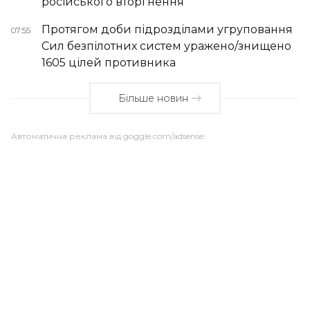
російського вторгнення
Протягом доби підрозділами угруповання
07:55
Сил безпілотних систем уражено/знищено
1605 цілей противника
Більше новин
Автоматична реклама від goggle.com/adsense: