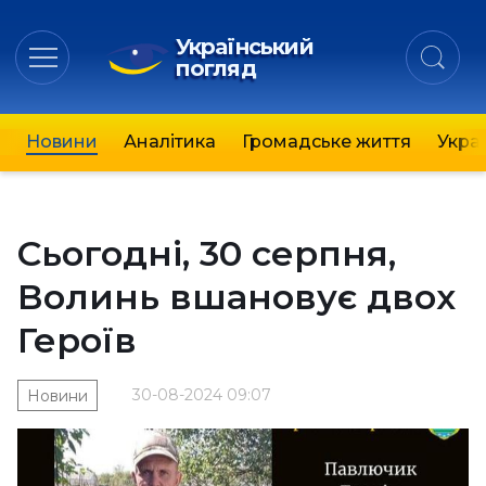
Український
погляд
Новини
Аналітика
Громадське життя
Украї
Сьогодні, 30 серпня,
Волинь вшановує двох
Героїв
30-08-2024 09:07
Новини