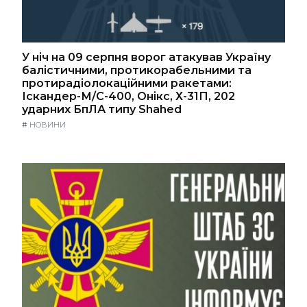
У ніч на 09 серпня ворог атакував Україну
балістичними, протикорабельними та
протирадіолокаційними ракетами:
Іскандер-М/С-400, Онікс, Х-31П, 202
ударних БпЛА типу Shahed
#
НОВИНИ