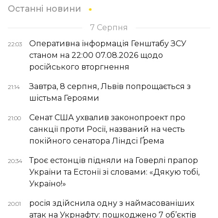
Останні новини
7 Серпня
Оперативна інформація Генштабу ЗСУ
22:03
станом на 22:00 07.08.2026 щодо
російського вторгнення
Завтра, 8 серпня, Львів попрощається з
21:14
шістьма Героями
Сенат США ухвалив законопроект про
21:00
санкції проти Росії, названий на честь
покійного сенатора Ліндсі Ґрема
Троє естонців підняли на Говерлі прапор
20:34
України та Естонії зі словами: «Дякую тобі,
Україно!»
росія здійснила одну з наймасованіших
20:01
атак на Укрнафту: пошкоджено 7 об’єктів