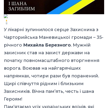
У лікарні зупинилося серце Захисника з
Чарторийська Маневицької громади – 35-
річного
Михайла Березного
. Мужній
захисник став на захист держави на
початку повномасштабного вторгнення
ворога. Воював на найгарячіших
напрямках, чотири рази був поранений.
Щирі співчуття рідним і близьким
Захисників. Вічна пам’ять, честь і шана
Героям!
Пам’ятаємо усіх українських воїнів, які