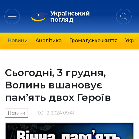
Український
погляд
Новини
Аналітика
Громадське життя
Украї
Сьогодні, 3 грудня,
Волинь вшановує
пам’ять двох Героїв
03-12-2024 09:41
Новини