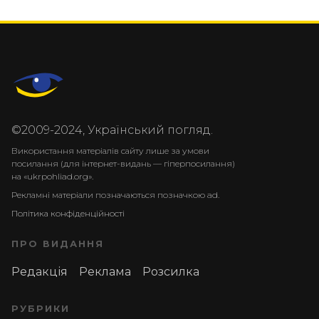
©2009-2024, Український погляд.
Використання матеріалів сайту лише за умови
посилання (для інтернет-видань — гіперпосилання)
на «ukrpohliad.org».
Рекламні матеріали позначаються позначкою ad.
Політика конфіденційності
ПРО ВИДАННЯ
Редакція
Реклама
Розсилка
РУБРИКИ