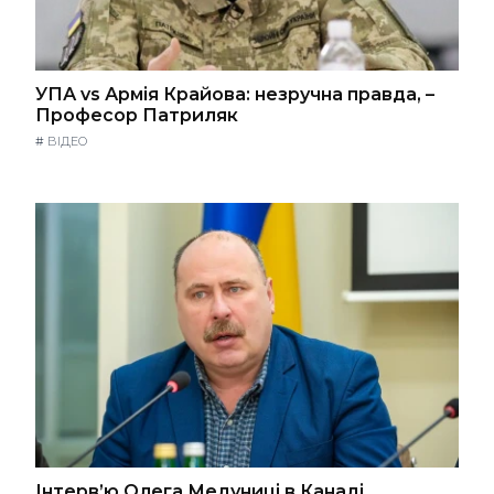
УПА vs Армія Крайова: незручна правда, –
Професор Патриляк
#
ВІДЕО
Інтерв’ю Олега Медуниці в Канаді