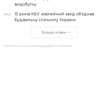
видобутку
15 років КБУ: ювілейний захід об’єднав
19:42
будівельну спільноту України
Більше новин
Автоматична реклама від goggle.com/adsense: