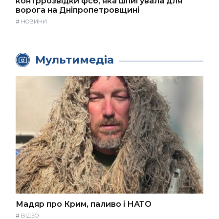
контррозвідки фсб, яка шпигувала для
ворога на Дніпропетровщині
#
НОВИНИ
Мультимедіа
Мадяр про Крим, паливо і НАТО
#
ВІДЕО