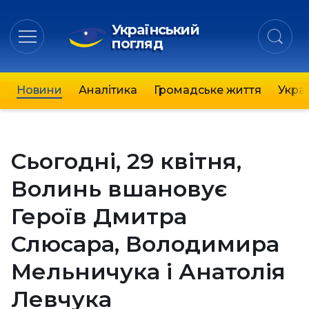
Український
погляд
Новини
Аналітика
Громадське життя
Украї
Сьогодні, 29 квітня,
Волинь вшановує
Героїв Дмитра
Слюсара, Володимира
Мельничука і Анатолія
Левчука