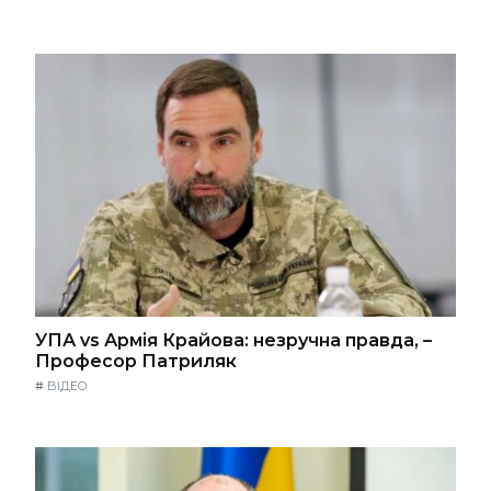
УПА vs Армія Крайова: незручна правда, –
Професор Патриляк
#
ВІДЕО