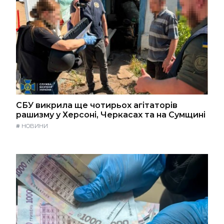
СБУ викрила ще чотирьох агітаторів
рашизму у Херсоні, Черкасах та на Сумщині
#
НОВИНИ