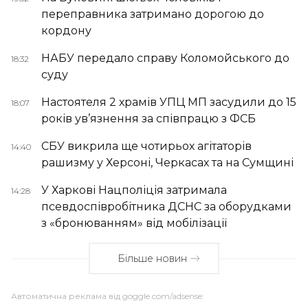
переправника затримано дорогою до
кордону
НАБУ передало справу Коломойського до
18:32
суду
Настоятеля 2 храмів УПЦ МП засудили до 15
18:07
років ув’язнення за співпрацю з ФСБ
СБУ викрила ще чотирьох агітаторів
14:40
рашизму у Херсоні, Черкасах та на Сумщині
У Харкові Нацполіція затримала
14:28
псевдоспівробітника ДСНС за оборудками
з «бронюванням» від мобілізації
Більше новин
Автоматична реклама від goggle.com/adsense: