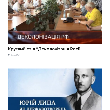
Круглий стіл “Деколонізація Росії”
#
ВІДЕО