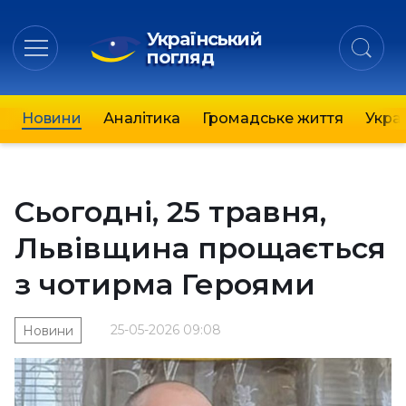
Український
погляд
Новини
Аналітика
Громадське життя
Украї
Сьогодні, 25 травня,
Львівщина прощається
з чотирма Героями
25-05-2026 09:08
Новини