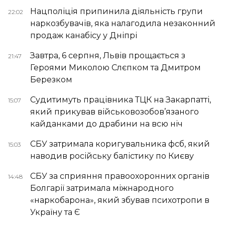
Нацполіція припинила діяльність групи
22:02
наркозбувачів, яка налагодила незаконний
продаж канабісу у Дніпрі
Завтра, 6 серпня, Львів прощається з
21:47
Героями Миколою Слєпком та Дмитром
Березком
Судитимуть працівника ТЦК на Закарпатті,
15:07
який прикував військовозобов’язаного
кайданками до драбини на всю ніч
СБУ затримала коригувальника фсб, який
15:03
наводив російську балістику по Києву
СБУ за сприяння правоохоронних органів
14:48
Болгарії затримала міжнародного
«наркобарона», який збував психотропи в
Україну та Є