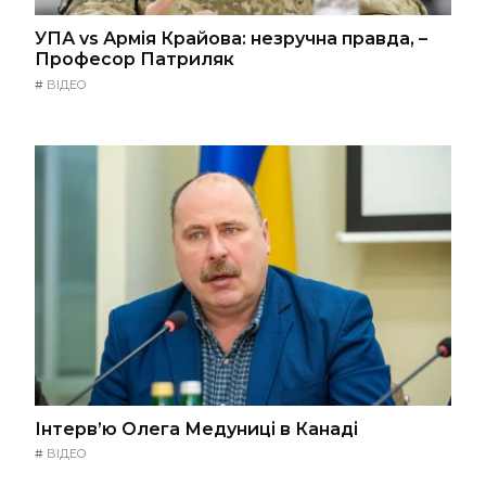
УПА vs Армія Крайова: незручна правда, –
Професор Патриляк
#
ВІДЕО
Інтерв’ю Олега Медуниці в Канаді
#
ВІДЕО