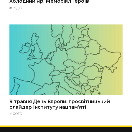
Холодний Яр. Меморіял Героїв
#
ВІДЕО
9 травня День Європи: просвітницький
слайдер Інституту нацпам’яті
#
ФОТО