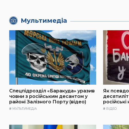
Мультимедіа
Спецпідрозділ «Баракуда» уразив
Як псевдо
човни з російським десантом у
десятилі
районі Залізного Порту (відео)
російські
#
МУЛЬТИМЕДІА
#
ВІДЕО