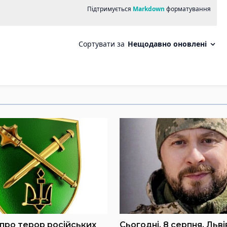
про терор російських
Сьогодні, 8 серпня, Льв