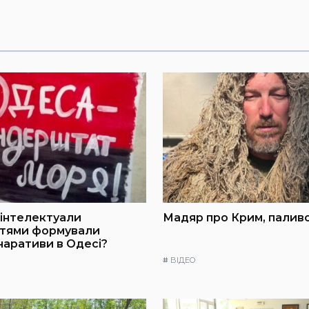
інтелектуали
Мадяр про Крим, паливо
ттями формували
 наративи в Одесі?
#
ВІДЕО