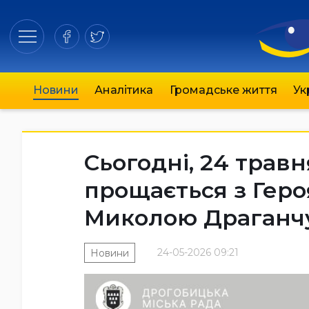
Новини
Аналітика
Громадське життя
Ук
Сьогодні, 24 трав
прощається з Гер
Миколою Драганч
24-05-2026 09:21
Новини