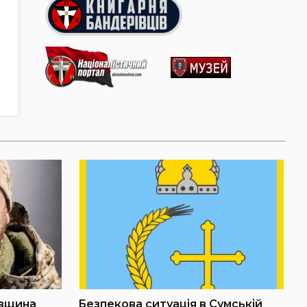
івщина
Безпекова ситуація в Сумській