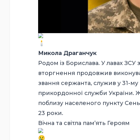
Микола Драганчук
Родом із Борислава. У лавах ЗСУ
вторгнення продовжив виконуват
звання сержанта, служив у 31-м
прикордонної служби України. Ж
поблизу населеного пункту Сеньк
23 роки.
Вічна та світла памʼять Героям