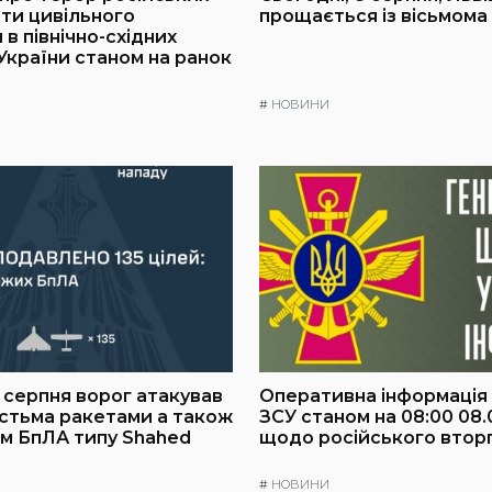
оти цивільного
прощається із вісьмома
в північно-східних
України станом на ранок
#
НОВИНИ
8 серпня ворог атакував
Оперативна інформація
істьма ракетами а також
ЗСУ станом на 08:00 08.
им БпЛА типу Shahed
щодо російського втор
#
НОВИНИ