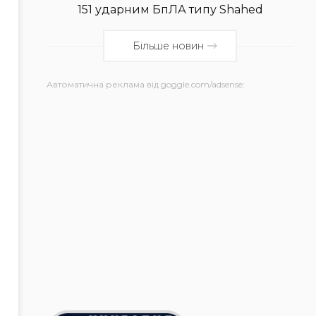
151 ударним БпЛА типу Shahed
Більше новин
Автоматична реклама від goggle.com/adsense: