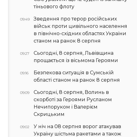
тіньового флоту
Зведення про терор російських
09:49
військ проти цивільного населення
в північно-східних областях України
станом на ранок 8 серпня
Сьогодні, 8 серпня, Львівщина
09:27
прощається із вісьмома Героями
Безпекова ситуація в Сумській
09:16
області станом на ранок 8 серпня
Сьогодні, 8 серпня, Волинь в
09:09
скорботі за Героями Русланом
Нечипоруком і Валерієм
Скрицьким
У ніч на 08 серпня ворог атакував
09:02
Україну шістьма ракетами а також