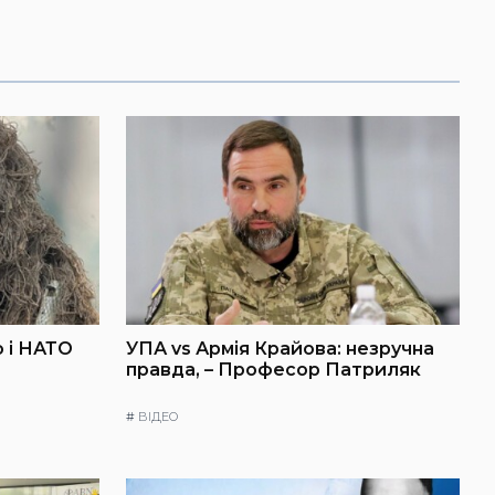
 і НАТО
УПА vs Армія Крайова: незручна
правда, – Професор Патриляк
#
ВІДЕО