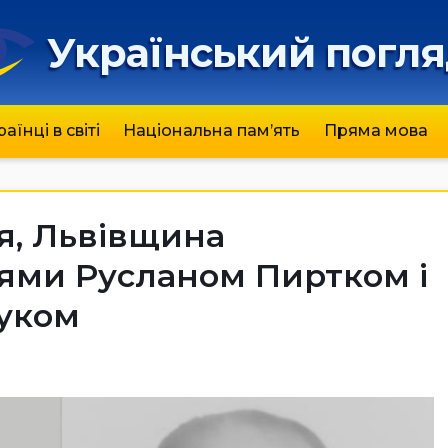
Український погл
раїнці в світі
Національна пам’ять
Пряма мова
ня, Львівщина
оями Русланом Пиртком і
уком