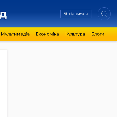
яд
підтримати
Мультимедіа
Економіка
Культура
Блоги