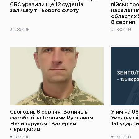
СБС уразили ще 12 суден із
військ пр
залишку тіньового флоту
населення 
областях 
8 серпня
#
НОВИНИ
#
НОВИНИ
Сьогодні, 8 серпня, Волинь в
У ніч на 0
скорботі за Героями Русланом
Україну ш
Нечипоруком і Валерієм
151 ударн
Скрицьким
#
НОВИНИ
#
НОВИНИ