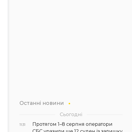
Останні новини
Сьогодні
Протягом 1–8 серпня оператори
11:31
СБС уразили ще 12 суден із залишку