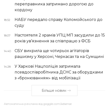
переправника затримано дорогою до
кордону
НАБУ передало справу Коломойського до
18:32
суду
Настоятеля 2 храмів УПЦ МП засудили до 15
18:07
років ув’язнення за співпрацю з ФСБ
СБУ викрила ще чотирьох агітаторів
14:40
рашизму у Херсоні, Черкасах та на Сумщині
У Харкові Нацполіція затримала
14:28
псевдоспівробітника ДСНС за оборудками
з «бронюванням» від мобілізації
Більше новин
Автоматична реклама від goggle.com/adsense: