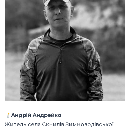
🕯️
Андрій Андрейко
Житель села Скнилів Зимноводівської