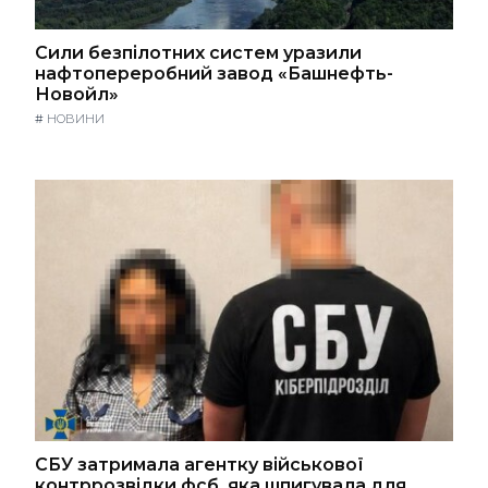
Сили безпілотних систем уразили
нафтопереробний завод «Башнефть-
Новойл»
#
НОВИНИ
СБУ затримала агентку військової
контррозвідки фсб, яка шпигувала для