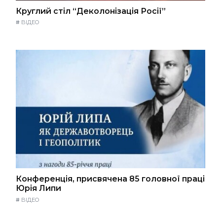
Круглий стіл “Деколонізація Росії”
#
ВІДЕО
Конференція, присвячена 85 головної праці
Юрія Липи
#
ВІДЕО