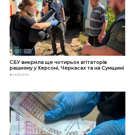
СБУ викрила ще чотирьох агітаторів
рашизму у Херсоні, Черкасах та на Сумщині
#
НОВИНИ