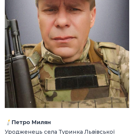
🕯️
Петро Милян
Уродженець села Туринка Львівської