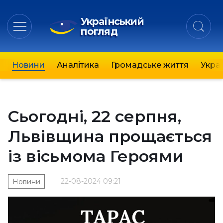
Український
погляд
Новини
Аналітика
Громадське життя
Украї
Сьогодні, 22 серпня,
Львівщина прощається
із вісьмома Героями
22-08-2024 09:21
Новини