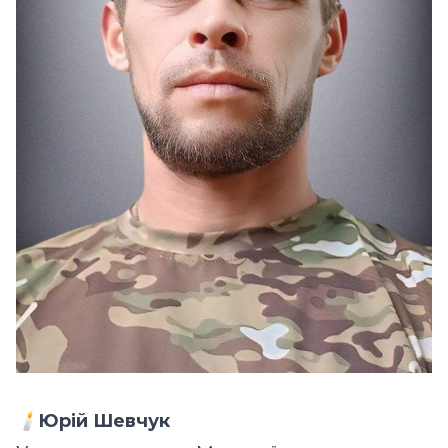
🕯️
Юрій Шевчук