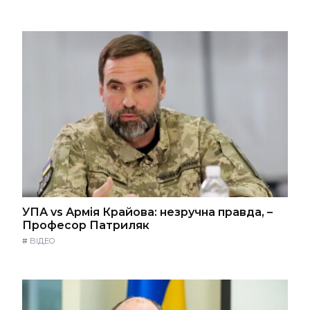
УПА vs Армія Крайова: незручна правда, –
Професор Патриляк
#
ВІДЕО