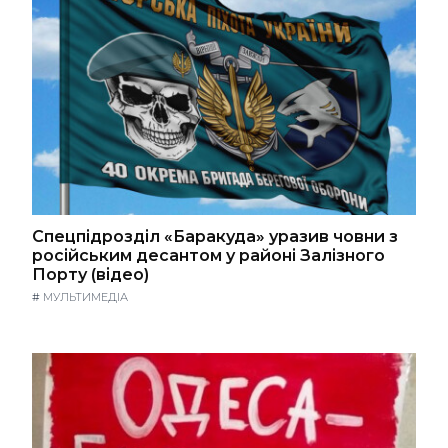
Спецпідрозділ «Баракуда» уразив човни з
російським десантом у районі Залізного
Порту (відео)
#
МУЛЬТИМЕДІА