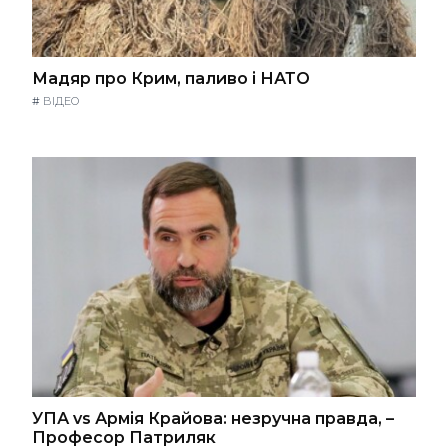
Мадяр про Крим, паливо і НАТО
#
ВІДЕО
УПА vs Армія Крайова: незручна правда, –
Професор Патриляк