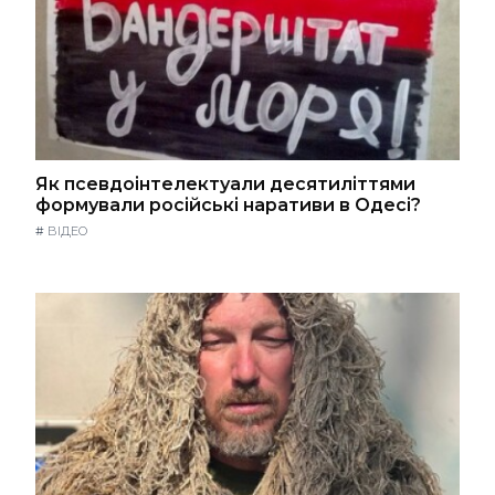
Як псевдоінтелектуали десятиліттями
формували російські наративи в Одесі?
#
ВІДЕО