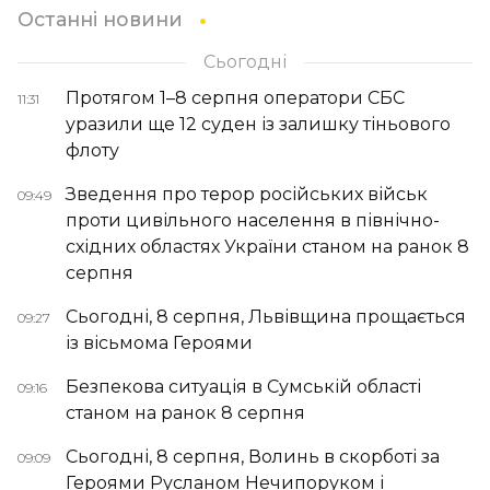
Останні новини
Сьогодні
Протягом 1–8 серпня оператори СБС
11:31
уразили ще 12 суден із залишку тіньового
флоту
Зведення про терор російських військ
09:49
проти цивільного населення в північно-
східних областях України станом на ранок 8
серпня
Сьогодні, 8 серпня, Львівщина прощається
09:27
із вісьмома Героями
Безпекова ситуація в Сумській області
09:16
станом на ранок 8 серпня
Сьогодні, 8 серпня, Волинь в скорботі за
09:09
Героями Русланом Нечипоруком і