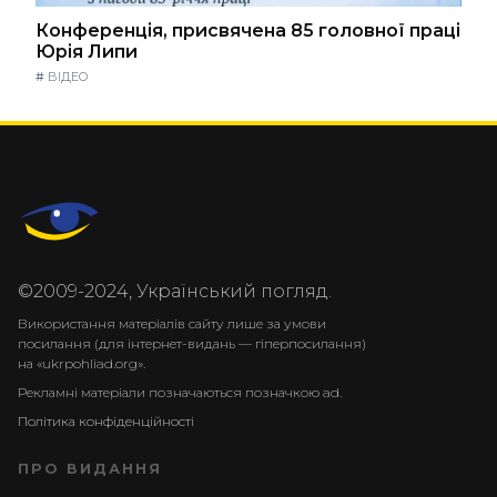
Конференція, присвячена 85 головної праці
Юрія Липи
#
ВІДЕО
©2009-2024, Український погляд.
Використання матеріалів сайту лише за умови
посилання (для інтернет-видань — гіперпосилання)
на «ukrpohliad.org».
Рекламні матеріали позначаються позначкою ad.
Політика конфіденційності
ПРО ВИДАННЯ