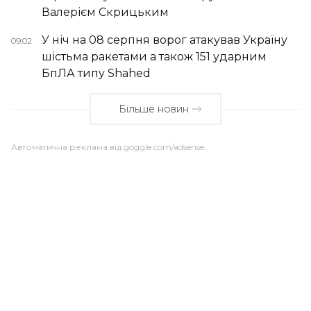
Валерієм Скрицьким
У ніч на 08 серпня ворог атакував Україну
09:02
шістьма ракетами а також 151 ударним
БпЛА типу Shahed
Більше новин
Автоматична реклама від goggle.com/adsense: