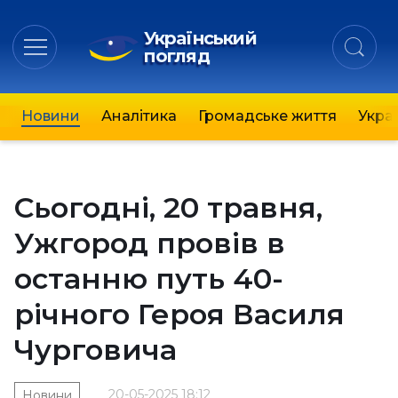
Український
погляд
Новини
Аналітика
Громадське життя
Украї
Сьогодні, 20 травня,
Ужгород провів в
останню путь 40-
річного Героя Василя
Чурговича
20-05-2025 18:12
Новини