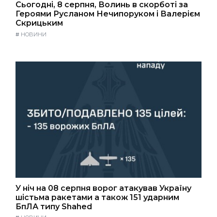
Сьогодні, 8 серпня, Волинь в скорботі за
Героями Русланом Нечипоруком і Валерієм
Скрицьким
#
НОВИНИ
У ніч на 08 серпня ворог атакував Україну
шістьма ракетами а також 151 ударним
БпЛА типу Shahed