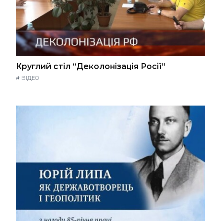
Круглий стіл “Деколонізація Росії”
#
ВІДЕО