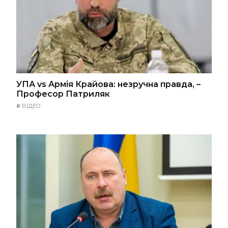
УПА vs Армія Крайова: незручна правда, –
Професор Патриляк
#
ВІДЕО