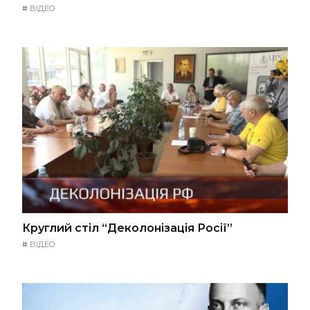
#
ВІДЕО
Круглий стіл “Деколонізація Росії”
#
ВІДЕО