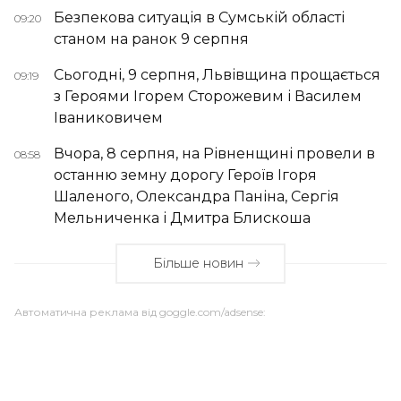
Безпекова ситуація в Сумській області
09:20
станом на ранок 9 серпня
Сьогодні, 9 серпня, Львівщина прощається
09:19
з Героями Ігорем Сторожевим і Василем
Іваниковичем
Вчора, 8 серпня, на Рівненщині провели в
08:58
останню земну дорогу Героїв Ігоря
Шаленого, Олександра Паніна, Сергія
Мельниченка і Дмитра Блискоша
Більше новин
Автоматична реклама від goggle.com/adsense: