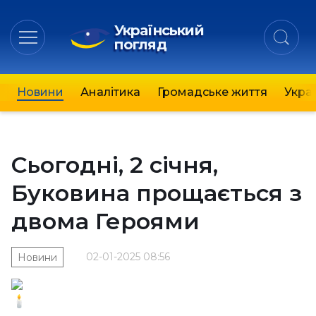
Український
погляд
Новини
Аналітика
Громадське життя
Украї
Сьогодні, 2 січня,
Буковина прощається з
двома Героями
02-01-2025 08:56
Новини