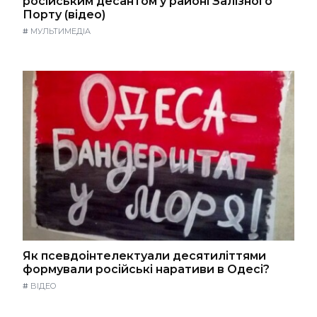
російським десантом у районі Залізного
Порту (відео)
#
МУЛЬТИМЕДІА
Як псевдоінтелектуали десятиліттями
формували російські наративи в Одесі?
#
ВІДЕО