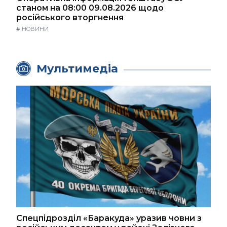
станом на 08:00 09.08.2026 щодо
російського вторгнення
#
НОВИНИ
Мультимедіа
Спецпідрозділ «Баракуда» уразив човни з