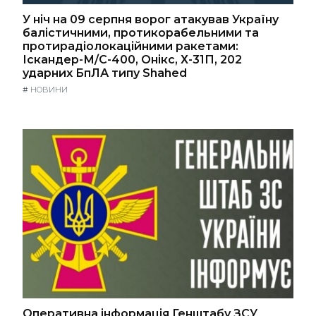
У ніч на 09 серпня ворог атакував Україну
балістичними, протикорабельними та
протирадіолокаційними ракетами:
Іскандер-М/С-400, Онікс, Х-31П, 202
ударних БпЛА типу Shahed
#
НОВИНИ
Оперативна інформація Генштабу ЗСУ