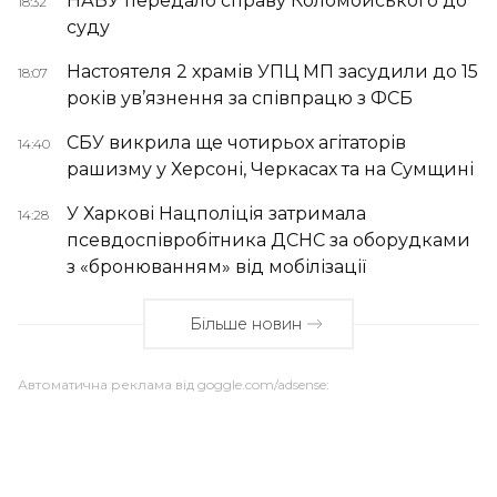
НАБУ передало справу Коломойського до
18:32
суду
Настоятеля 2 храмів УПЦ МП засудили до 15
18:07
років ув’язнення за співпрацю з ФСБ
СБУ викрила ще чотирьох агітаторів
14:40
рашизму у Херсоні, Черкасах та на Сумщині
У Харкові Нацполіція затримала
14:28
псевдоспівробітника ДСНС за оборудками
з «бронюванням» від мобілізації
Більше новин
Автоматична реклама від goggle.com/adsense: