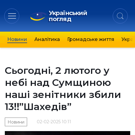
Український
погляд
Новини
Аналітика
Громадське життя
Украї
Сьогодні, 2 лютого у
небі над Сумщиною
наші зенітники збили
13‼️”Шахедів”
02-02-2025 10:11
Новини