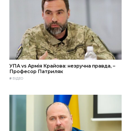
УПА vs Армія Крайова: незручна правда, –
Професор Патриляк
#
ВІДЕО