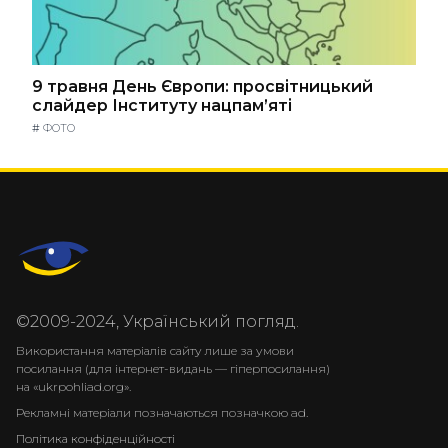
9 травня День Європи: просвітницький
слайдер Інституту нацпам’яті
#
ФОТО
©2009-2024, Український погляд.
Використання матеріалів сайту лише за умови
посилання (для інтернет-видань — гіперпосилання)
на «ukrpohliad.org».
Рекламні матеріали позначаються позначкою ad.
Політика конфіденційності