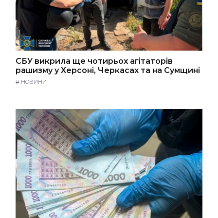
СБУ викрила ще чотирьох агітаторів
рашизму у Херсоні, Черкасах та на Сумщині
#
НОВИНИ