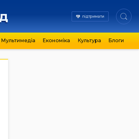
яд
підтримати
Мультимедіа
Економіка
Культура
Блоги