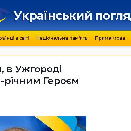
Український погл
раїнці в світі
Національна пам’ять
Пряма мова
я, в Ужгороді
9-річним Героєм