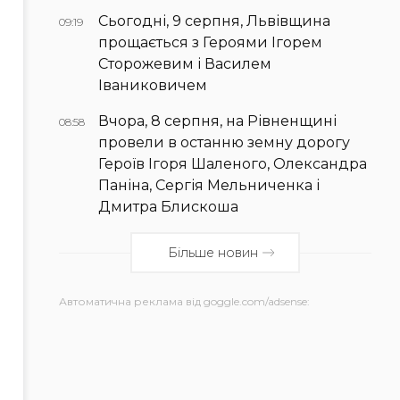
Сьогодні, 9 серпня, Львівщина
09:19
прощається з Героями Ігорем
Сторожевим і Василем
Іваниковичем
Вчора, 8 серпня, на Рівненщині
08:58
провели в останню земну дорогу
Героїв Ігоря Шаленого, Олександра
Паніна, Сергія Мельниченка і
Дмитра Блискоша
Більше новин
Автоматична реклама від goggle.com/adsense: