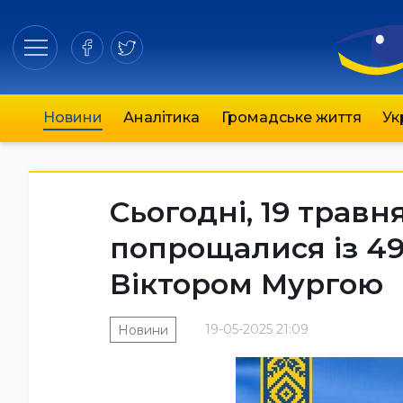
Новини
Аналітика
Громадське життя
Ук
Сьогодні, 19 травн
попрощалися із 4
Віктором Мургою
19-05-2025 21:09
Новини