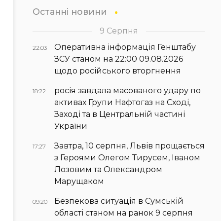
Останні новини
9 Серпня
Оперативна інформація Генштабу
22:03
ЗСУ станом на 22:00 09.08.2026
щодо російського вторгнення
росія завдала масованого удару по
18:22
активах Групи Нафтогаз на Сході,
Заході та в Центральній частині
України
Завтра, 10 серпня, Львів прощається
17:27
з Героями Олегом Тирусем, Іваном
Лозовим та Олександром
Марущаком
Безпекова ситуація в Сумській
09:20
області станом на ранок 9 серпня