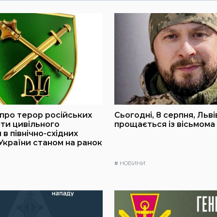
про терор російських
Сьогодні, 8 серпня, Льв
оти цивільного
прощається із вісьмома
в північно-східних
України станом на ранок
#
НОВИНИ