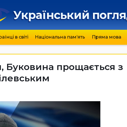
Український погл
раїнці в світі
Національна пам’ять
Пряма мова
я, Буковина прощається з
ілевським