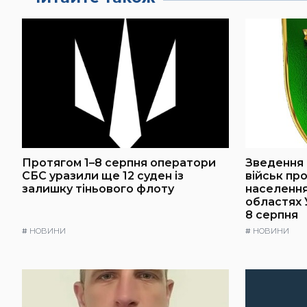
Протягом 1–8 серпня оператори
Зведення 
СБС уразили ще 12 суден із
військ пр
залишку тіньового флоту
населення 
областях 
8 серпня
#
НОВИНИ
#
НОВИНИ