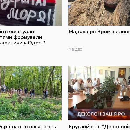
інтелектуали
Мадяр про Крим, паливо
ттями формували
 наративи в Одесі?
#
ВІДЕО
Україна: що означають
Круглий стіл “Деколоні