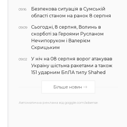
Безпекова ситуація в Сумській
09:16
області станом на ранок 8 серпня
Сьогодні, 8 серпня, Волинь в
09:09
скорботі за Героями Русланом
Нечипоруком і Валерієм
Скрицьким
У ніч на 08 серпня ворог атакував
09:02
Україну шістьма ракетами а також
151 ударним БпЛА типу Shahed
Більше новин
Автоматична реклама від goggle.com/adsense: