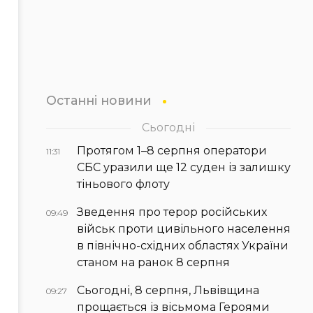
Останні новини
Сьогодні
Протягом 1–8 серпня оператори
11:31
СБС уразили ще 12 суден із залишку
тіньового флоту
Зведення про терор російських
09:49
військ проти цивільного населення
в північно-східних областях України
станом на ранок 8 серпня
Сьогодні, 8 серпня, Львівщина
09:27
прощається із вісьмома Героями