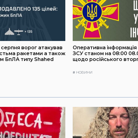
8 серпня ворог атакував
Оперативна інформація
істьма ракетами а також
ЗСУ станом на 08:00 08.
им БпЛА типу Shahed
щодо російського втор
#
НОВИНИ