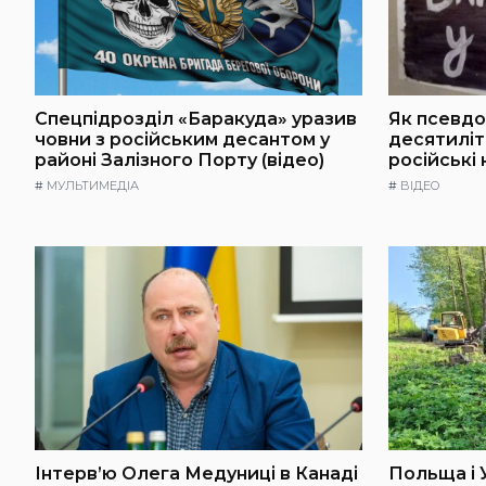
Спецпідрозділ «Баракуда» уразив
Як псевдо
човни з російським десантом у
десятилі
районі Залізного Порту (відео)
російські
#
МУЛЬТИМЕДІА
#
ВІДЕО
Інтерв’ю Олега Медуниці в Канаді
Польща і 