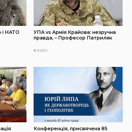
 і НАТО
УПА vs Армія Крайова: незручна
правда, – Професор Патриляк
#
ВІДЕО
зація
Конференція, присвячена 85