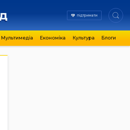
яд
підтримати
Мультимедіа
Економіка
Культура
Блоги