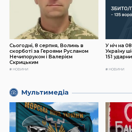
Сьогодні, 8 серпня, Волинь в
У ніч на 0
скорботі за Героями Русланом
Україну ш
Нечипоруком і Валерієм
151 ударн
Скрицьким
#
НОВИНИ
#
НОВИНИ
Мультимедіа