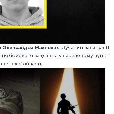
о
Олександра Махновця
. Лучанин загинув 11
ння бойового завдання у населеному пункті
нецької області.