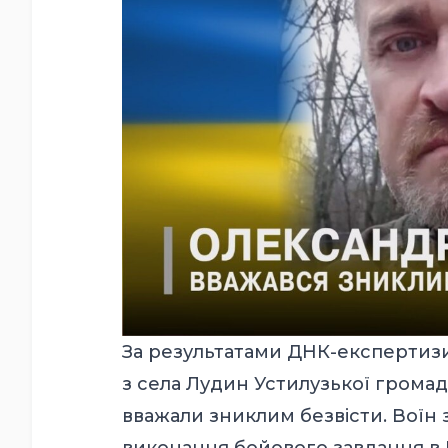
За результатами ДНК-експертизи
з села Лудин Устилузької грома
вважали зниклим безвісти. Воїн з