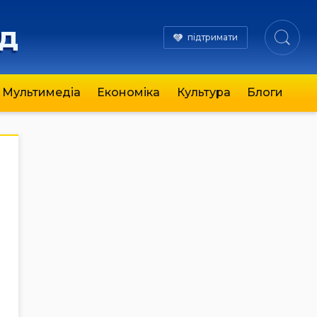
яд
підтримати
Мультимедіа
Економіка
Культура
Блоги