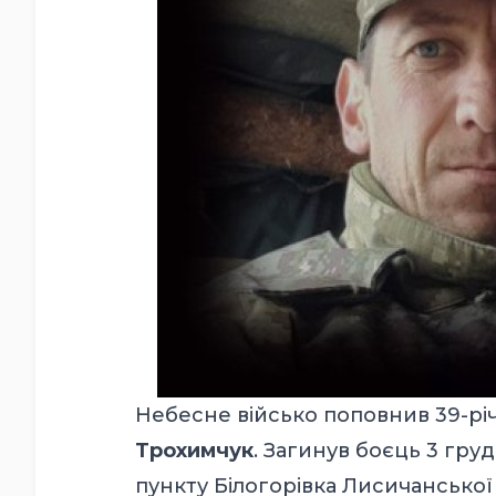
Небесне військо поповнив 39-р
Трохимчук
. Загинув боєць 3 гру
пункту Білогорівка Лисичансько