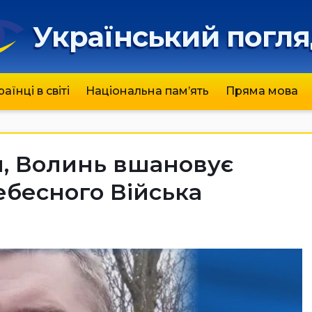
Український погл
раїнці в світі
Національна пам’ять
Пряма мова
ня, Волинь вшановує
Небесного Війська