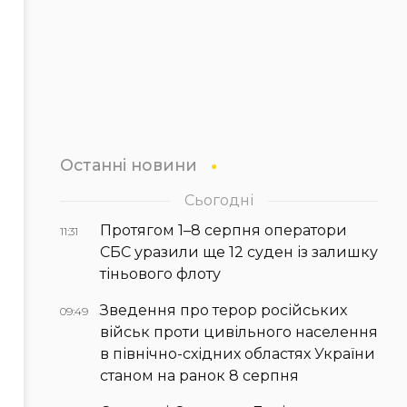
Останні новини
Сьогодні
Протягом 1–8 серпня оператори
11:31
СБС уразили ще 12 суден із залишку
тіньового флоту
Зведення про терор російських
09:49
військ проти цивільного населення
в північно-східних областях України
станом на ранок 8 серпня