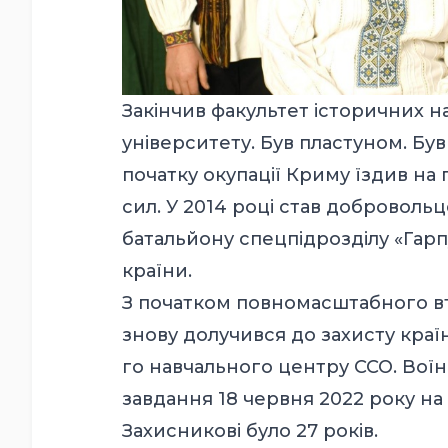
Закінчив факультет історичних н
університету. Був пластуном. Був
початку окупації Криму їздив на
сил. У 2014 році став добровольц
батальйону спецпідрозділу «Гарпу
країни.
З початком повномасштабного вт
знову долучився до захисту країн
го навчального центру ССО. Воїн
завдання 18 червня 2022 року н
Захисникові було 27 років.