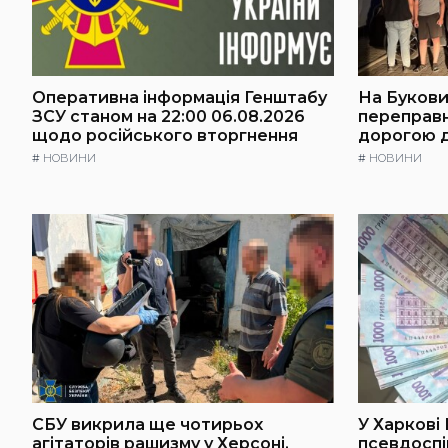
Оперативна інформація Генштабу
На Буковин
ЗСУ станом на 22:00 06.08.2026
переправ
щодо російського вторгнення
дорогою 
#
НОВИНИ
#
НОВИНИ
СБУ викрила ще чотирьох
У Харкові
агітаторів рашизму у Херсоні,
псевдоспі