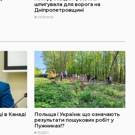
шпигувала для ворога на
Дніпропетровщині
#
НОВИНИ
і в Канаді
Польща і Україна: що означають
результати пошукових робіт у
Пужниках!?
#
ВІДЕО