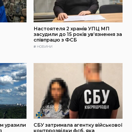
Настоятеля 2 храмів УПЦ МП
засудили до 15 років ув’язнення за
співпрацю з ФСБ
#
НОВИНИ
ем уразили
СБУ затримала агентку військової
д
контррозвідки фсб, яка