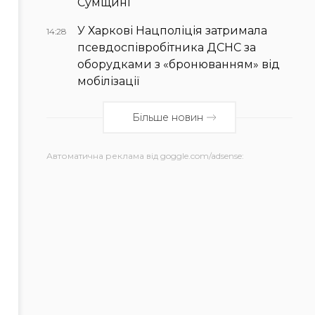
Сумщині
У Харкові Нацполіція затримала
14:28
псевдоспівробітника ДСНС за
оборудками з «бронюванням» від
мобілізації
Більше новин
Автоматична реклама від goggle.com/adsense: