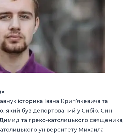
а»
авнук історика Івана Крип’якевича та
, який був депортований у Сибір. Син
-Димид та греко-католицького священика,
католицького університету Михайла