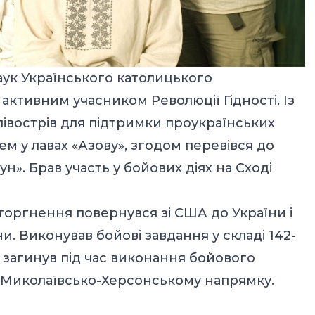
аук Українського католицького
 активним учасником Революції Гідності. Із
 півострів для підтримки проукраїнських
ем у лавах «Азову», згодом перевівся до
н». Брав участь у бойових діях на Сході
оргнення повернувся зі США до України і
и. Виконував бойові завдання у складі 142-
 загинув під час виконання бойового
а Миколаївсько-Херсонському напрямку.