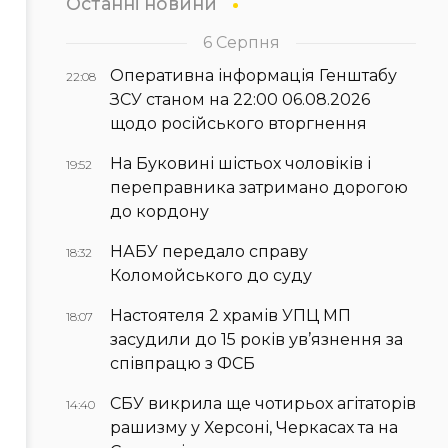
Останні новини
6 Серпня
Оперативна інформація Генштабу
22:08
ЗСУ станом на 22:00 06.08.2026
щодо російського вторгнення
На Буковині шістьох чоловіків і
19:52
переправника затримано дорогою
до кордону
НАБУ передало справу
18:32
Коломойського до суду
Настоятеля 2 храмів УПЦ МП
18:07
засудили до 15 років ув’язнення за
співпрацю з ФСБ
СБУ викрила ще чотирьох агітаторів
14:40
рашизму у Херсоні, Черкасах та на