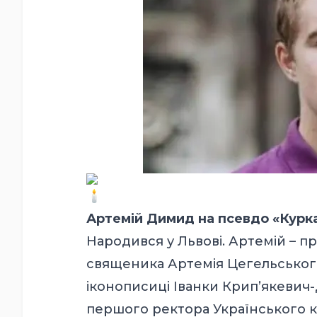
Артемій Димид на псевдо «Курк
Народився у Львові. Артемій – пр
священика Артемія Цегельського
іконописиці Іванки Крип’якевич
першого ректора Українського 