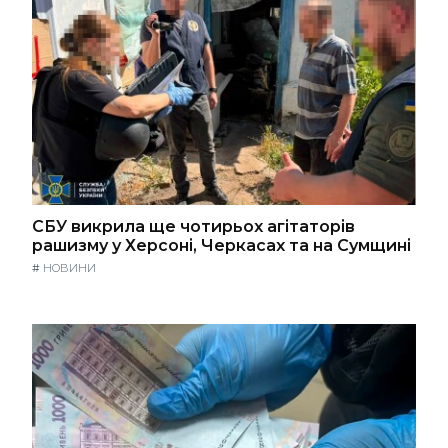
СБУ викрила ще чотирьох агітаторів
рашизму у Херсоні, Черкасах та на Сумщині
#
НОВИНИ