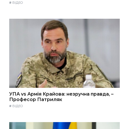
#
ВІДЕО
УПА vs Армія Крайова: незручна правда, –
Професор Патриляк
#
ВІДЕО