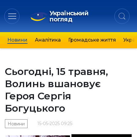
Український
погляд
Новини
Аналітика
Громадське життя
Украї
Сьогодні, 15 травня,
Волинь вшановує
Героя Сергія
Богуцького
15-05-2025 09:25
Новини