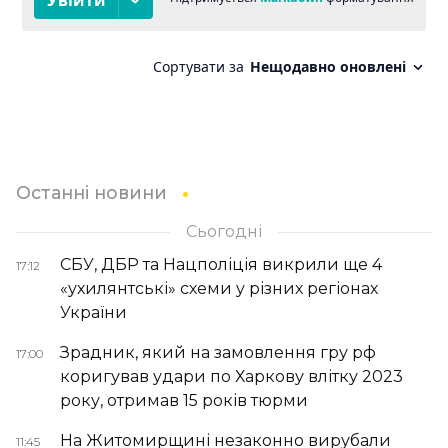
Останні новини
Сьогодні
СБУ, ДБР та Нацполіція викрили ще 4
17:12
«ухилянтські» схеми у різних регіонах
України
Зрадник, який на замовлення гру рф
17:00
коригував удари по Харкову влітку 2023
року, отримав 15 років тюрми
На Житомирщині незаконно вирубали
11:45