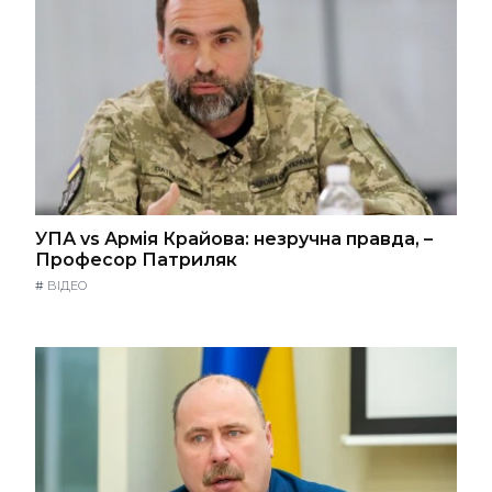
УПА vs Армія Крайова: незручна правда, –
Професор Патриляк
#
ВІДЕО