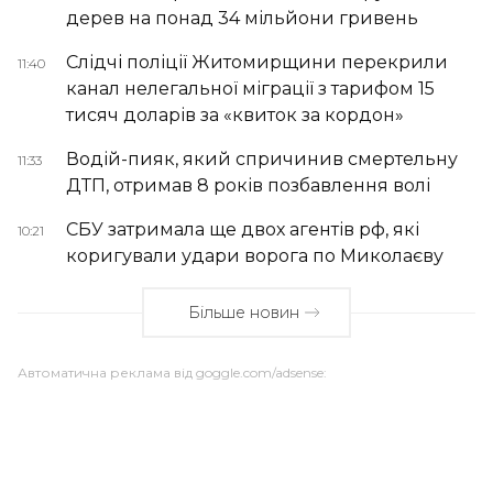
дерев на понад 34 мільйони гривень
Слідчі поліції Житомирщини перекрили
11:40
канал нелегальної міграції з тарифом 15
тисяч доларів за «квиток за кордон»
Водій-пияк, який спричинив смертельну
11:33
ДТП, отримав 8 років позбавлення волі
СБУ затримала ще двох агентів рф, які
10:21
коригували удари ворога по Миколаєву
Більше новин
Автоматична реклама від goggle.com/adsense: