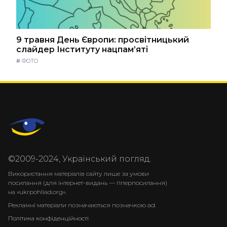
9 травня День Європи: просвітницький
слайдер Інституту нацпам’яті
#
ФОТО
©2009-2024, Український погляд.
Використання матеріалів сайту лише за умови
посилання (для інтернет-видань — гіперпосилання)
на «ukrpohliad.org».
Рекламні матеріали позначаються позначкою ad.
Політика конфіденційності