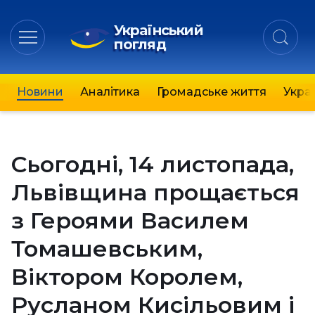
Український
погляд
Новини
Аналітика
Громадське життя
Украї
Сьогодні, 14 листопада,
Львівщина прощається
з Героями Василем
Томашевським,
Віктором Королем,
Русланом Кисільовим і