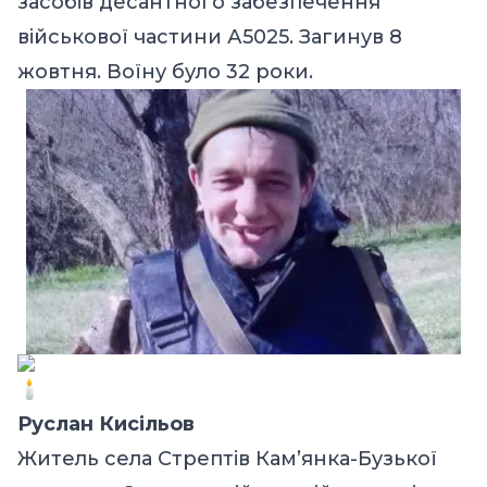
засобів десантного забезпечення
військової частини А5025. Загинув 8
жовтня. Воїну було 32 роки.
Руслан Кисільов
Житель села Стрептів Кам’янка-Бузької