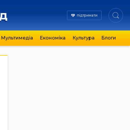
яд
підтримати
Мультимедіа
Економіка
Культура
Блоги