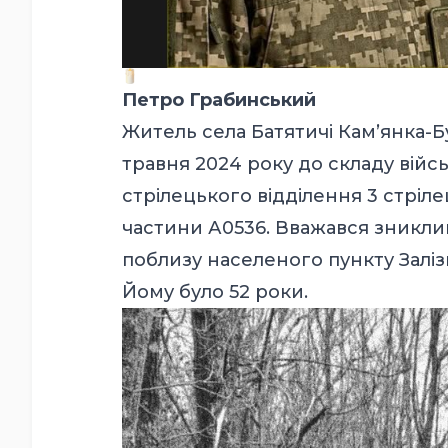
Петро Грабинський
Житель села Батятичі Кам’янка-Бу
травня 2024 року до складу війс
стрілецького відділення 3 стріле
частини А0536. Вважався зниклим
поблизу населеного пункту Заліз
Йому було 52 роки.