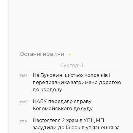
Останні новини
Сьогодні
На Буковині шістьох чоловіків і
19:52
переправника затримано дорогою
до кордону
НАБУ передало справу
18:32
Коломойського до суду
Настоятеля 2 храмів УПЦ МП
18:07
засудили до 15 років ув’язнення за