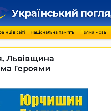
Український погл
раїнці в світі
Національна пам’ять
Пряма мова
ня, Львівщина
ома Героями