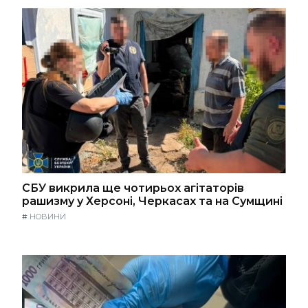
СБУ викрила ще чотирьох агітаторів
рашизму у Херсоні, Черкасах та на Сумщині
#
НОВИНИ