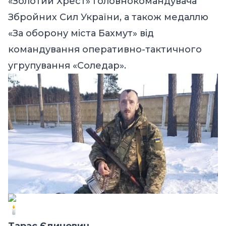
«Золотий Хрест» Головнокомандувача
Збройних Сил України, а також медаллю
«За оборону міста Бахмут» від
командування оперативно-тактичного
угрупування «Соледар».
Тарас Єдинович