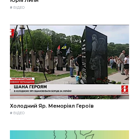
Юрія Липи
#
ВІДЕО
Холодний Яр. Меморіял Героїв
#
ВІДЕО