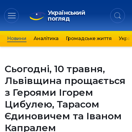
Український
погляд
Новини
Аналітика
Громадське життя
Украї
Сьогодні, 10 травня,
Львівщина прощається
з Героями Ігорем
Цибулею, Тарасом
Єдиновичем та Іваном
Капралем