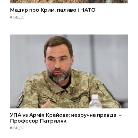
Мадяр про Крим, паливо і НАТО
#
ВІДЕО
УПА vs Армія Крайова: незручна правда, –
Професор Патриляк
#
ВІДЕО