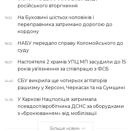
російського вторгнення
На Буковині шістьох чоловіків і
19:52
переправника затримано дорогою до
кордону
НАБУ передало справу Коломойського до
18:32
суду
Настоятеля 2 храмів УПЦ МП засудили до 15
18:07
років ув’язнення за співпрацю з ФСБ
СБУ викрила ще чотирьох агітаторів
14:40
рашизму у Херсоні, Черкасах та на Сумщині
У Харкові Нацполіція затримала
14:28
псевдоспівробітника ДСНС за оборудками
з «бронюванням» від мобілізації
Більше новин