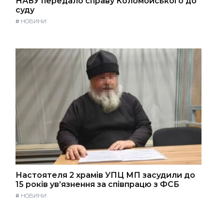
НАБУ передало справу Коломойського до
суду
#
НОВИНИ
Настоятеля 2 храмів УПЦ МП засудили до
15 років ув’язнення за співпрацю з ФСБ
#
НОВИНИ