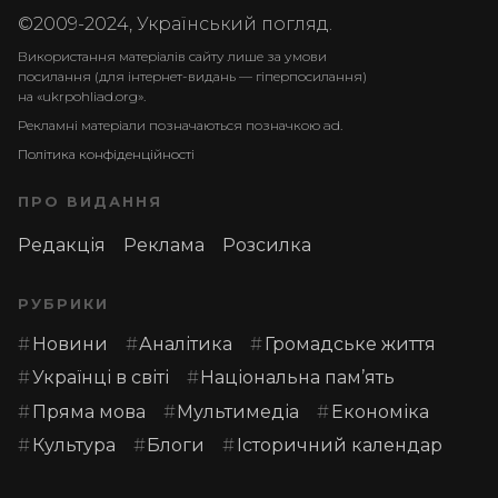
©2009-2024, Український погляд.
Використання матеріалів сайту лише за умови
посилання (для інтернет-видань — гіперпосилання)
на «ukrpohliad.org».
Рекламні матеріали позначаються позначкою ad.
Політика конфіденційності
ПРО ВИДАННЯ
Редакція
Реклама
Розсилка
РУБРИКИ
Новини
Аналітика
Громадське життя
Українці в світі
Національна пам’ять
Пряма мова
Мультимедіа
Економіка
Культура
Блоги
Історичний календар