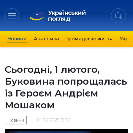
Український
погляд
Новини
Аналітика
Громадське життя
Украї
Сьогодні, 1 лютого,
Буковина попрощалась
із Героєм Андрієм
Мошаком
01-02-2025 12:30
Новини