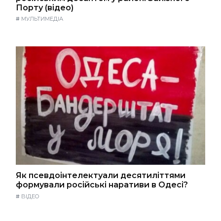
Порту (відео)
#
МУЛЬТИМЕДІА
Як псевдоінтелектуали десятиліттями
формували російські наративи в Одесі?
#
ВІДЕО