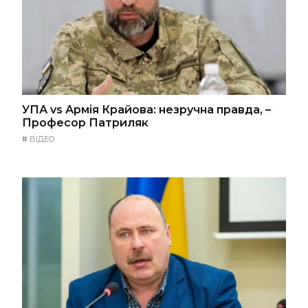
УПА vs Армія Крайова: незручна правда, –
Професор Патриляк
#
ВІДЕО