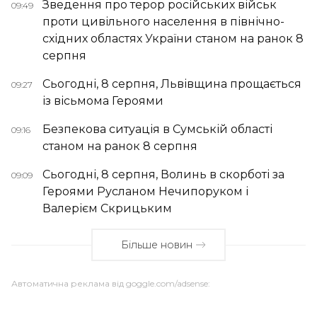
Зведення про терор російських військ
09:49
проти цивільного населення в північно-
східних областях України станом на ранок 8
серпня
Сьогодні, 8 серпня, Львівщина прощається
09:27
із вісьмома Героями
Безпекова ситуація в Сумській області
09:16
станом на ранок 8 серпня
Сьогодні, 8 серпня, Волинь в скорботі за
09:09
Героями Русланом Нечипоруком і
Валерієм Скрицьким
Більше новин
Автоматична реклама від goggle.com/adsense: