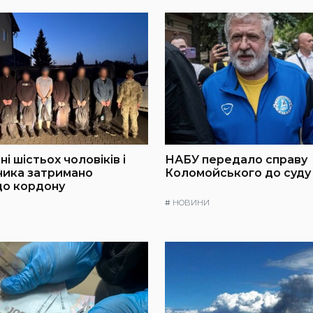
і шістьох чоловіків і
НАБУ передало справу
ника затримано
Коломойського до суду
до кордону
#
НОВИНИ