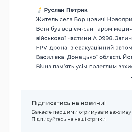
🕯️
Руслан Петрик
Житель села Борщовичі Новоярич
Воїн був водієм-санітаром медич
військової частини А 0998. Заги
FPV-дрона в евакуаційний автом
Василівка Донецької області. Йо
Вічна памʼять усім полеглим зах
Підписатись на новини!
Бажаєте першими отримувати важливу 
Підписуйтесь на наші стрічки.