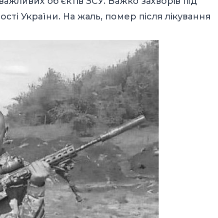
жливих об‘єктів ЗСУ. Важко захворів під
ості України. На жаль, помер після лікування