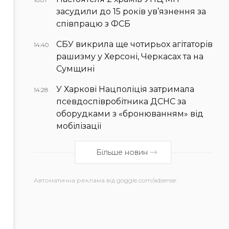
засудили до 15 років ув’язнення за
співпрацю з ФСБ
СБУ викрила ще чотирьох агітаторів
14:40
рашизму у Херсоні, Черкасах та на
Сумщині
У Харкові Нацполіція затримала
14:28
псевдоспівробітника ДСНС за
оборудками з «бронюванням» від
мобілізації
Більше новин
Автоматична реклама від goggle.com/adsense: