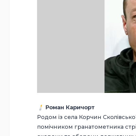
🕯
Роман Каричорт
Родом із села Корчин Сколівськ
помічником гранатометника стріл