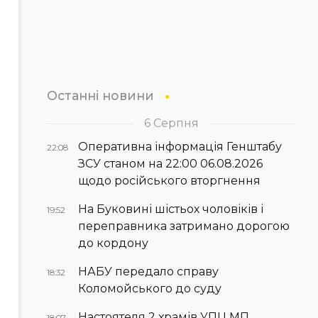
Останні новини
6 Серпня
Оперативна інформація Генштабу
22:08
ЗСУ станом на 22:00 06.08.2026
щодо російського вторгнення
На Буковині шістьох чоловіків і
19:52
переправника затримано дорогою
до кордону
НАБУ передало справу
18:32
Коломойського до суду
Настоятеля 2 храмів УПЦ МП
18:07