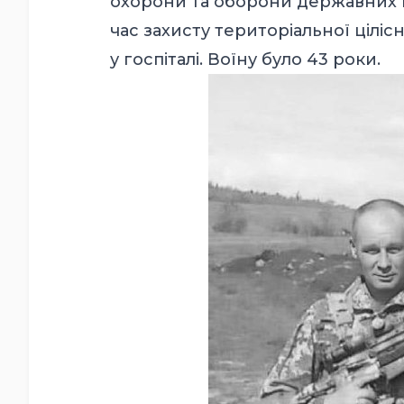
охорони та оборони державних ва
час захисту територіальної цілісн
у госпіталі. Воїну було 43 роки.