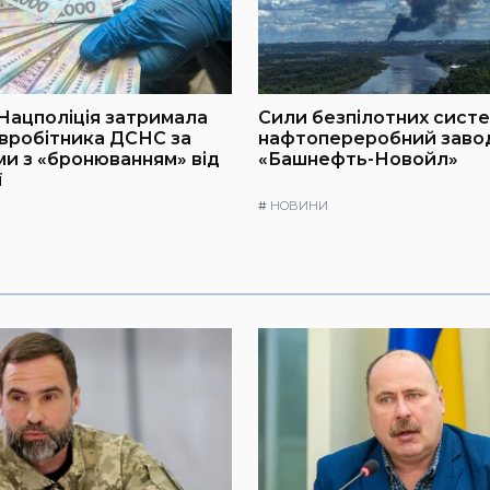
 Нацполіція затримала
Сили безпілотних сист
вробітника ДСНС за
нафтопереробний заво
и з «бронюванням» від
«Башнефть-Новойл»
ї
#
НОВИНИ