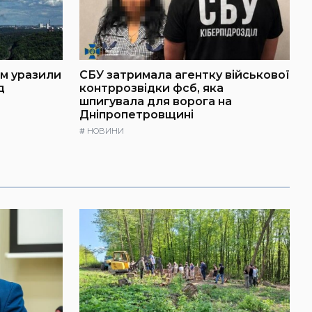
ем уразили
СБУ затримала агентку військової
д
контррозвідки фсб, яка
шпигувала для ворога на
Дніпропетровщині
#
НОВИНИ