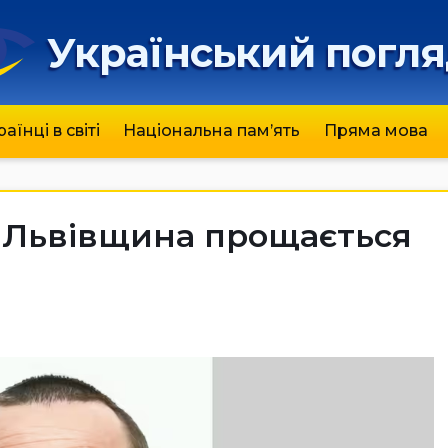
Український погл
раїнці в світі
Національна пам’ять
Пряма мова
я, Львівщина прощається