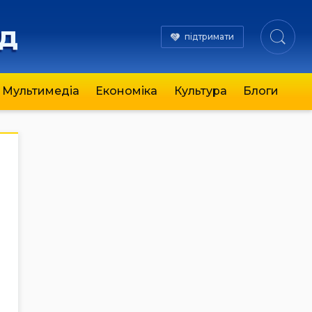
яд
підтримати
Мультимедіа
Економіка
Культура
Блоги