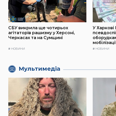
СБУ викрила ще чотирьох
У Харкові
агітаторів рашизму у Херсоні,
псевдоспі
Черкасах та на Сумщині
оборудкам
мобілізаці
#
НОВИНИ
#
НОВИНИ
Мультимедіа